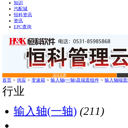
知识
汽配城
恒科资讯
资讯
EPC查询
清河共腾
首页
>
供应
>
变速箱
>
输入轴(一轴)及端盖组件
>
输入轴端盖
行业
输入轴(一轴)
(211)