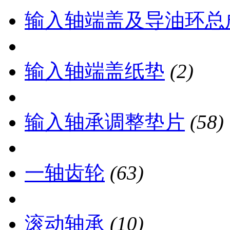
输入轴端盖及导油环总
输入轴端盖纸垫
(2)
输入轴承调整垫片
(58)
一轴齿轮
(63)
滚动轴承
(10)