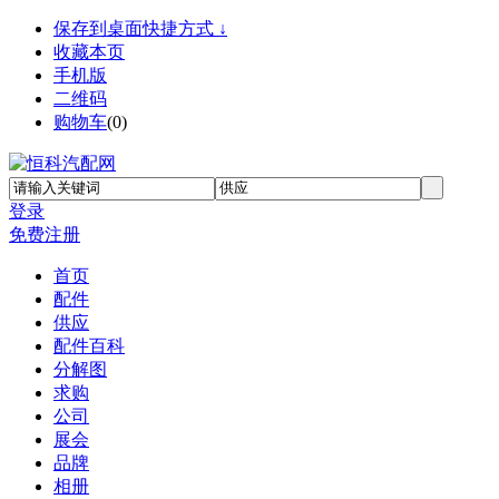
保存到桌面快捷方式 ↓
收藏本页
手机版
二维码
购物车
(
0
)
登录
免费注册
首页
配件
供应
配件百科
分解图
求购
公司
展会
品牌
相册