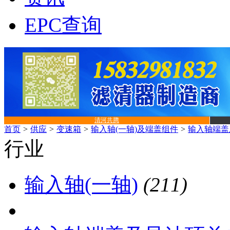
EPC查询
清河共腾
首页
>
供应
>
变速箱
>
输入轴(一轴)及端盖组件
>
输入轴端盖
行业
输入轴(一轴)
(211)