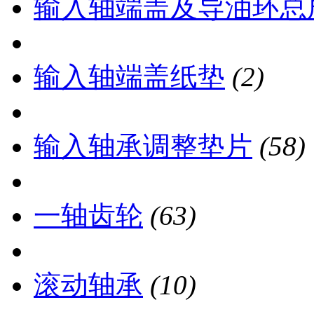
输入轴端盖及导油环总
输入轴端盖纸垫
(2)
输入轴承调整垫片
(58)
一轴齿轮
(63)
滚动轴承
(10)