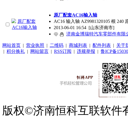
原厂配套AC16输入轴
AC16 输入轴 AZ9981320105 根 24
2013-06-01 16:54
[山东济南市]
济南金博瑞特汽车零部件有限
网站首页
|
营业执照
|
二维码
|
商城列表
|
配件列表
|
关于
|
积分换礼
|
网站留言
|
RSS订阅
|
违规举报
|
鲁ICP备15030
版权©济南恒科互联软件