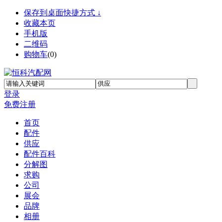
保存到桌面快捷方式 ↓
收藏本页
手机版
二维码
购物车
(
0
)
登录
免费注册
首页
配件
供应
配件百科
分解图
求购
公司
展会
品牌
相册