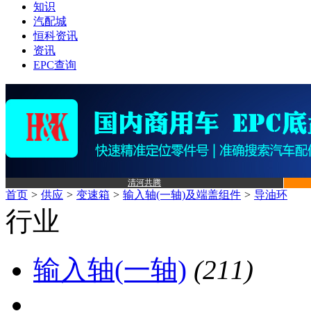
知识
汽配城
恒科资讯
资讯
EPC查询
清河共腾
首页
>
供应
>
变速箱
>
输入轴(一轴)及端盖组件
>
导油环
行业
输入轴(一轴)
(211)