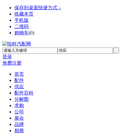
保存到桌面快捷方式 ↓
收藏本页
手机版
二维码
购物车
(
0
)
登录
免费注册
首页
配件
供应
配件百科
分解图
求购
公司
展会
品牌
相册