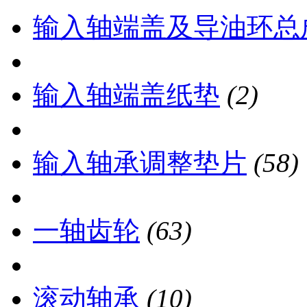
输入轴端盖及导油环总
输入轴端盖纸垫
(2)
输入轴承调整垫片
(58)
一轴齿轮
(63)
滚动轴承
(10)