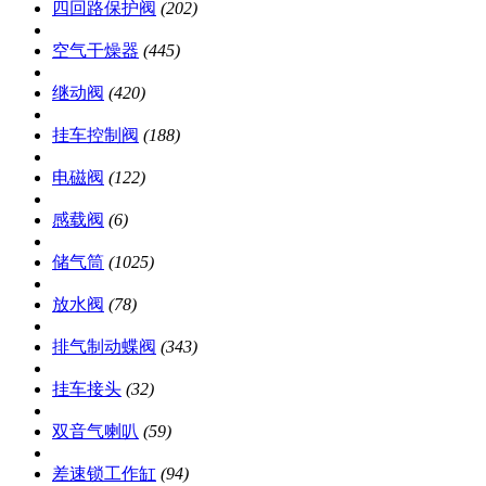
四回路保护阀
(202)
空气干燥器
(445)
继动阀
(420)
挂车控制阀
(188)
电磁阀
(122)
感载阀
(6)
储气筒
(1025)
放水阀
(78)
排气制动蝶阀
(343)
挂车接头
(32)
双音气喇叭
(59)
差速锁工作缸
(94)