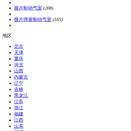
膜片制动气室
(208)
膜片弹簧制动气室
(165)
地区
北京
天津
重庆
河北
山西
内蒙古
辽宁
吉林
黑龙江
江苏
浙江
福建
江西
山东