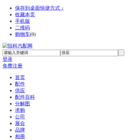
保存到桌面快捷方式 ↓
收藏本页
手机版
二维码
购物车
(
0
)
登录
免费注册
首页
配件
供应
配件百科
分解图
求购
公司
展会
品牌
相册