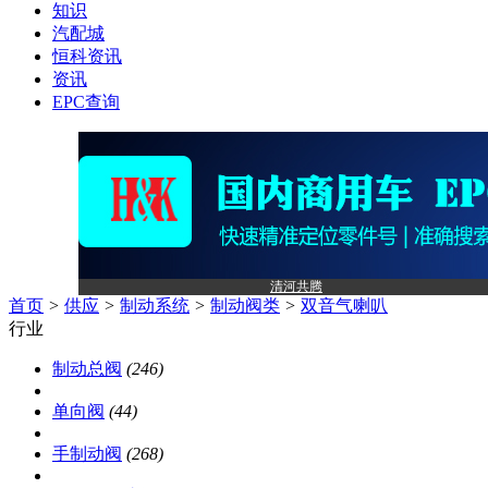
知识
汽配城
恒科资讯
资讯
EPC查询
清河共腾
首页
>
供应
>
制动系统
>
制动阀类
>
双音气喇叭
行业
制动总阀
(246)
单向阀
(44)
手制动阀
(268)