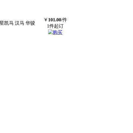
￥
101.00
/件
菱重卡 星凯马 汉马 华骏
1件起订