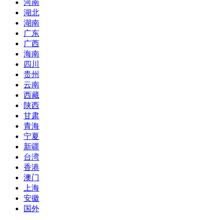
河南
湖北
湖南
广东
广西
海南
四川
贵州
云南
西藏
陕西
甘肃
青海
宁夏
新疆
台湾
香港
澳门
上海
安徽
国外