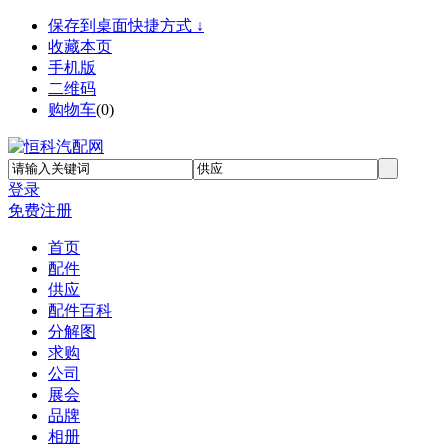
保存到桌面快捷方式 ↓
收藏本页
手机版
二维码
购物车
(
0
)
登录
免费注册
首页
配件
供应
配件百科
分解图
求购
公司
展会
品牌
相册