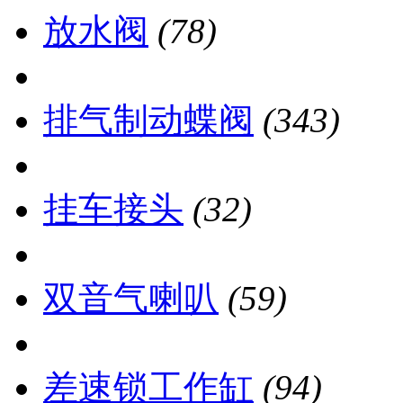
放水阀
(78)
排气制动蝶阀
(343)
挂车接头
(32)
双音气喇叭
(59)
差速锁工作缸
(94)