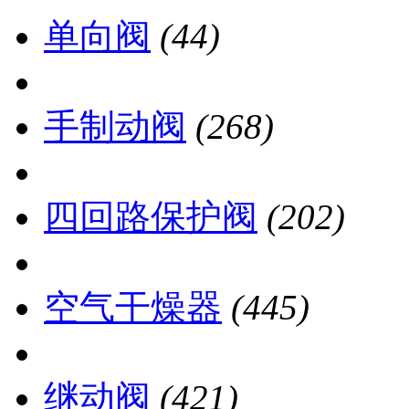
单向阀
(44)
手制动阀
(268)
四回路保护阀
(202)
空气干燥器
(445)
继动阀
(421)