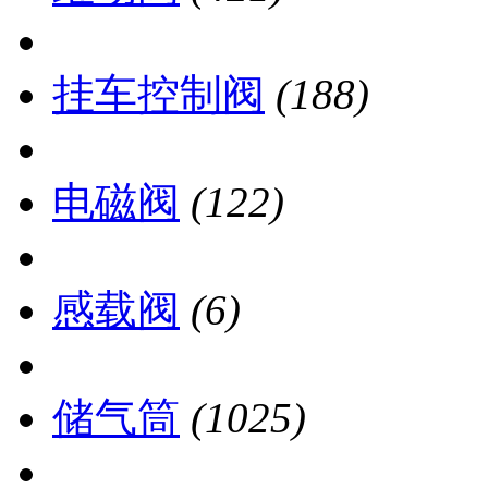
挂车控制阀
(188)
电磁阀
(122)
感载阀
(6)
储气筒
(1025)