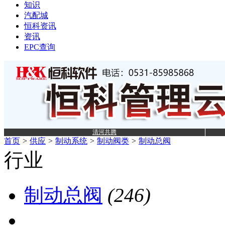
知识
汽配城
恒科资讯
资讯
EPC查询
清河共腾
首页
>
供应
>
制动系统
>
制动阀类
>
制动总阀
行业
制动总阀
(246)