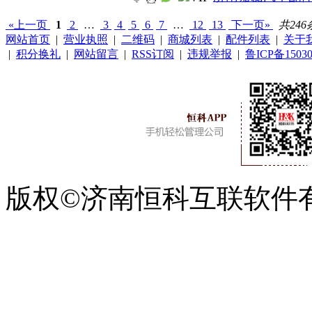
«上一页
1
2
…
3
4
5
6
7
…
12
13
下一页»
共246
网站首页
|
营业执照
|
二维码
|
商城列表
|
配件列表
|
关于
|
积分换礼
|
网站留言
|
RSS订阅
|
违规举报
|
鲁ICP备15030
版权©济南恒科互联软件