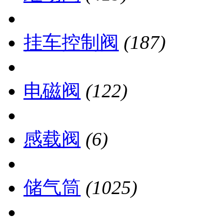
挂车控制阀
(187)
电磁阀
(122)
感载阀
(6)
储气筒
(1025)