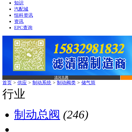
知识
汽配城
恒科资讯
资讯
EPC查询
清河共腾
首页
>
供应
>
制动系统
>
制动阀类
>
储气筒
行业
制动总阀
(246)