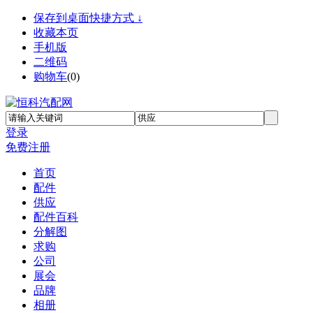
保存到桌面快捷方式 ↓
收藏本页
手机版
二维码
购物车
(
0
)
登录
免费注册
首页
配件
供应
配件百科
分解图
求购
公司
展会
品牌
相册