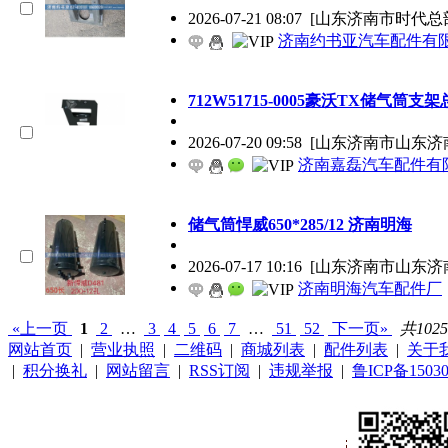
2026-07-21 08:07
[山东济南市时代总
济南约书亚汽车配件有
712W51715-0005豪沃TX储气筒支
2026-07-20 09:58
[山东济南市山东济
济南嘉磊汽车配件有限
储气筒悍威650*285/12 济南明海
2026-07-17 10:16
[山东济南市山东济
济南明海汽车配件厂
«上一页
1
2
…
3
4
5
6
7
…
51
52
下一页»
共102
网站首页
|
营业执照
|
二维码
|
商城列表
|
配件列表
|
关于
|
积分换礼
|
网站留言
|
RSS订阅
|
违规举报
|
鲁ICP备15030