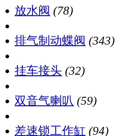
放水阀
(78)
排气制动蝶阀
(343)
挂车接头
(32)
双音气喇叭
(59)
差速锁工作缸
(94)