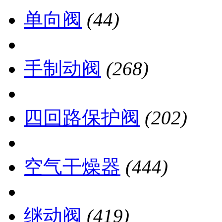
单向阀
(44)
手制动阀
(268)
四回路保护阀
(202)
空气干燥器
(444)
继动阀
(419)