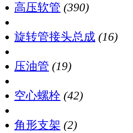
高压软管
(390)
旋转管接头总成
(16)
压油管
(19)
空心螺栓
(42)
角形支架
(2)