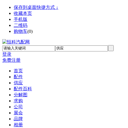
保存到桌面快捷方式 ↓
收藏本页
手机版
二维码
购物车
(
0
)
登录
免费注册
首页
配件
供应
配件百科
分解图
求购
公司
展会
品牌
相册