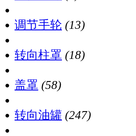
调节手轮
(13)
转向柱罩
(18)
盖罩
(58)
转向油罐
(247)