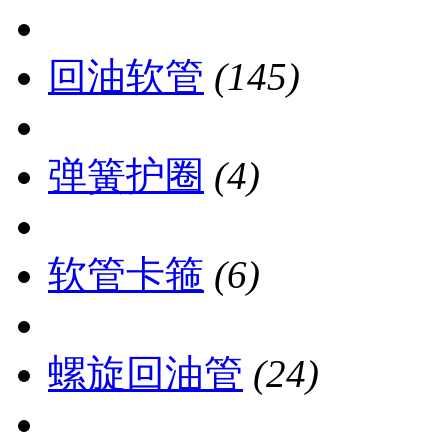
回油软管
(145)
弹簧护圈
(4)
软管卡箍
(6)
螺旋回油管
(24)