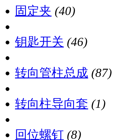
固定夹
(40)
钥匙开关
(46)
转向管柱总成
(87)
转向柱导向套
(1)
回位螺钉
(8)