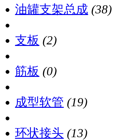
油罐支架总成
(38)
支板
(2)
筋板
(0)
成型软管
(19)
环状接头
(13)