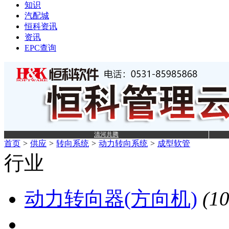
知识
汽配城
恒科资讯
资讯
EPC查询
清河共腾
首页
>
供应
>
转向系统
>
动力转向系统
>
成型软管
行业
动力转向器(方向机)
(1