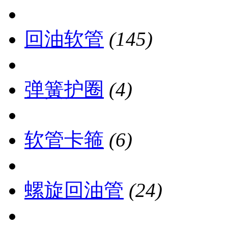
回油软管
(145)
弹簧护圈
(4)
软管卡箍
(6)
螺旋回油管
(24)