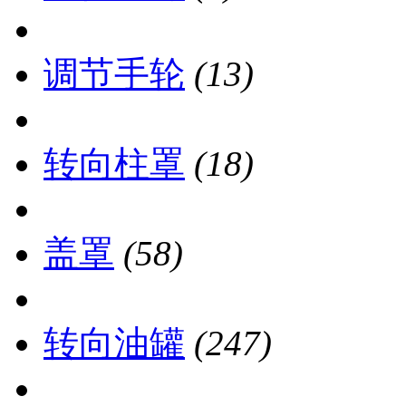
调节手轮
(13)
转向柱罩
(18)
盖罩
(58)
转向油罐
(247)