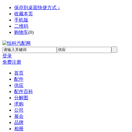
保存到桌面快捷方式 ↓
收藏本页
手机版
二维码
购物车
(
0
)
登录
免费注册
首页
配件
供应
配件百科
分解图
求购
公司
展会
品牌
相册