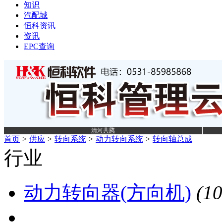
知识
汽配城
恒科资讯
资讯
EPC查询
清河共腾
首页
>
供应
>
转向系统
>
动力转向系统
>
转向轴总成
行业
动力转向器(方向机)
(1