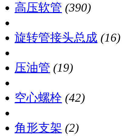
高压软管
(390)
旋转管接头总成
(16)
压油管
(19)
空心螺栓
(42)
角形支架
(2)