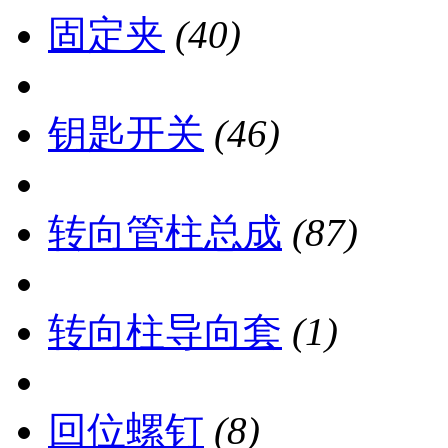
固定夹
(40)
钥匙开关
(46)
转向管柱总成
(87)
转向柱导向套
(1)
回位螺钉
(8)