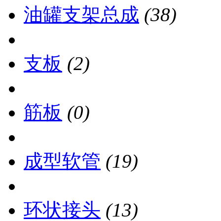
油罐支架总成
(38)
支板
(2)
筋板
(0)
成型软管
(19)
环状接头
(13)