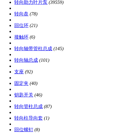
转向助力叶片泵
(39559)
转向盘
(78)
回位环
(21)
接触环
(6)
转向轴带管柱总成
(145)
转向轴总成
(101)
支座
(92)
固定夹
(40)
钥匙开关
(46)
转向管柱总成
(87)
转向柱导向套
(1)
回位螺钉
(8)