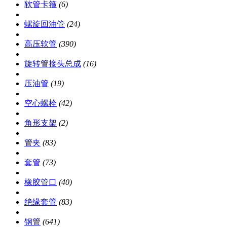
软管卡箍
(6)
螺旋回油管
(24)
高压软管
(390)
旋转管接头总成
(16)
压油管
(19)
空心螺栓
(42)
角形支架
(2)
管夹
(83)
套管
(73)
橡胶管口
(40)
绝缘套管
(83)
钢管
(641)