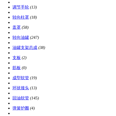
调节手轮
(13)
转向柱罩
(18)
盖罩
(58)
转向油罐
(247)
油罐支架总成
(38)
支板
(2)
筋板
(0)
成型软管
(19)
环状接头
(13)
回油软管
(145)
弹簧护圈
(4)