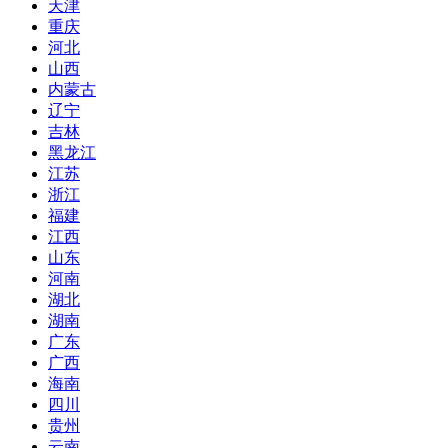
天津
重庆
河北
山西
内蒙古
辽宁
吉林
黑龙江
江苏
浙江
福建
江西
山东
河南
湖北
湖南
广东
广西
海南
四川
贵州
云南