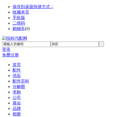
保存到桌面快捷方式 ↓
收藏本页
手机版
二维码
购物车
(
0
)
登录
免费注册
首页
配件
供应
配件百科
分解图
求购
公司
展会
品牌
相册