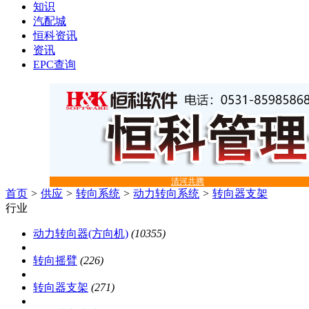
知识
汽配城
恒科资讯
资讯
EPC查询
清河共腾
首页
>
供应
>
转向系统
>
动力转向系统
>
转向器支架
行业
动力转向器(方向机)
(10355)
转向摇臂
(226)
转向器支架
(271)