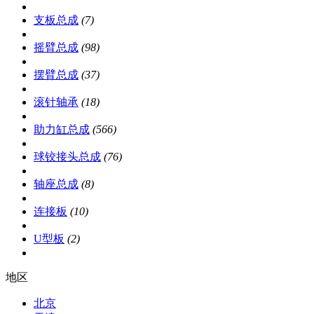
支板总成
(7)
摇臂总成
(98)
摆臂总成
(37)
滚针轴承
(18)
助力缸总成
(566)
球铰接头总成
(76)
轴座总成
(8)
连接板
(10)
U型板
(2)
地区
北京