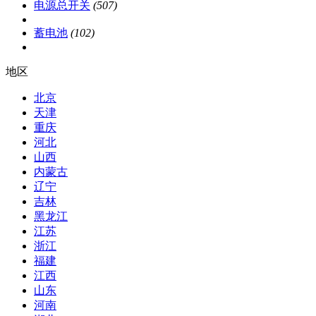
电源总开关
(507)
蓄电池
(102)
地区
北京
天津
重庆
河北
山西
内蒙古
辽宁
吉林
黑龙江
江苏
浙江
福建
江西
山东
河南