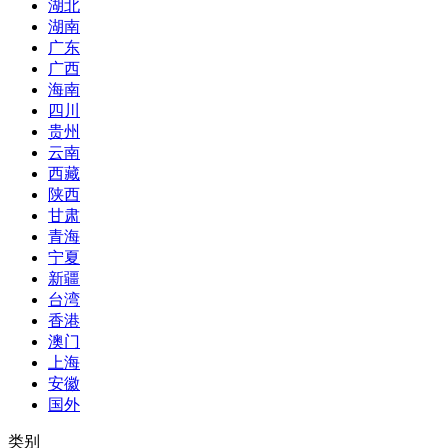
湖北
湖南
广东
广西
海南
四川
贵州
云南
西藏
陕西
甘肃
青海
宁夏
新疆
台湾
香港
澳门
上海
安徽
国外
类别