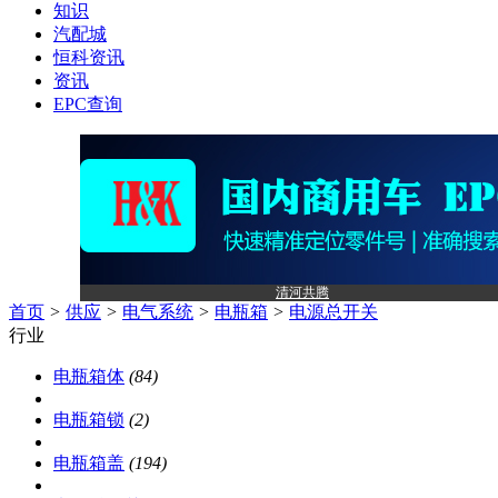
知识
汽配城
恒科资讯
资讯
EPC查询
清河共腾
首页
>
供应
>
电气系统
>
电瓶箱
>
电源总开关
行业
电瓶箱体
(84)
电瓶箱锁
(2)
电瓶箱盖
(194)