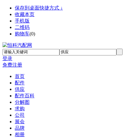
保存到桌面快捷方式 ↓
收藏本页
手机版
二维码
购物车
(
0
)
登录
免费注册
首页
配件
供应
配件百科
分解图
求购
公司
展会
品牌
相册