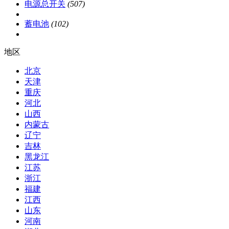
电源总开关
(507)
蓄电池
(102)
地区
北京
天津
重庆
河北
山西
内蒙古
辽宁
吉林
黑龙江
江苏
浙江
福建
江西
山东
河南