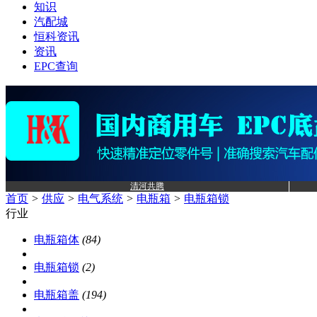
知识
汽配城
恒科资讯
资讯
EPC查询
清河共腾
首页
>
供应
>
电气系统
>
电瓶箱
>
电瓶箱锁
行业
电瓶箱体
(84)
电瓶箱锁
(2)
电瓶箱盖
(194)