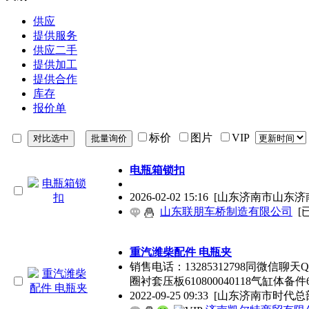
供应
提供服务
供应二手
提供加工
提供合作
库存
报价单
标价
图片
VIP
电瓶箱锁扣
2026-02-02 15:16
[山东济南市山东济
山东联朋车桥制造有限公司
[
重汽潍柴配件 电瓶夹
销售电话：13285312798同微信聊
圈衬套压板610800040118气缸体备件6
2022-09-25 09:33
[山东济南市时代总