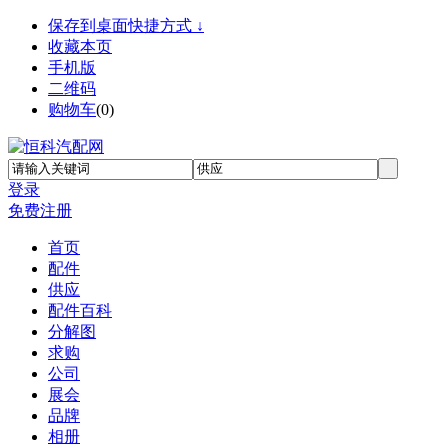
保存到桌面快捷方式 ↓
收藏本页
手机版
二维码
购物车
(
0
)
登录
免费注册
首页
配件
供应
配件百科
分解图
求购
公司
展会
品牌
相册