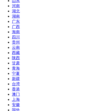
山东
河南
湖北
湖南
广东
广西
海南
四川
贵州
云南
西藏
陕西
甘肃
青海
宁夏
新疆
台湾
香港
澳门
上海
安徽
国外