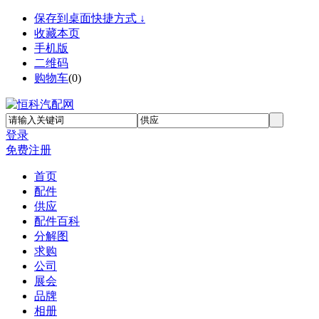
保存到桌面快捷方式 ↓
收藏本页
手机版
二维码
购物车
(
0
)
登录
免费注册
首页
配件
供应
配件百科
分解图
求购
公司
展会
品牌
相册