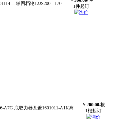
￥
300.00
/件
701114 二轴四档轮12JS200T-170
1件起订
￥
200.00
/根
036-A7G 底取力器孔盖1601011-A1K离
1根起订