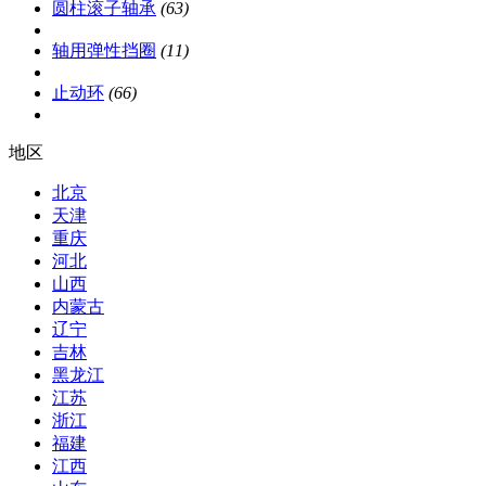
圆柱滚子轴承
(63)
轴用弹性挡圈
(11)
止动环
(66)
地区
北京
天津
重庆
河北
山西
内蒙古
辽宁
吉林
黑龙江
江苏
浙江
福建
江西