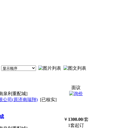
面议
南泉利重配城]
公司(原济南瑞翔)
[已核实]
总成
￥
1300.00
/套
1套起订