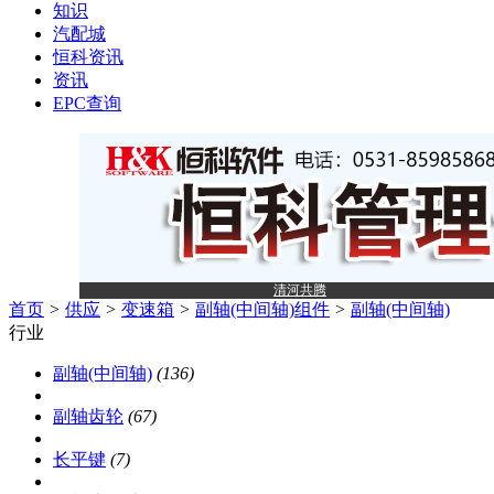
知识
汽配城
恒科资讯
资讯
EPC查询
清河共腾
首页
>
供应
>
变速箱
>
副轴(中间轴)组件
>
副轴(中间轴)
行业
副轴(中间轴)
(136)
副轴齿轮
(67)
长平键
(7)