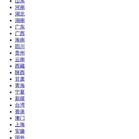
山东
河南
湖北
湖南
广东
广西
海南
四川
贵州
云南
西藏
陕西
甘肃
青海
宁夏
新疆
台湾
香港
澳门
上海
安徽
国外