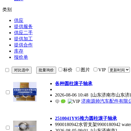
类别
供应
提供服务
供应二手
提供加工
提供合作
库存
报价单
标价
图片
VIP
各种圆柱滚子轴承
2026-08-06 10:48
[山东济南市山东济
济南源帅汽车配件有限
2510041Y95推力圆柱滚子轴承
9900180942水管支架9900180942 water
2026-08-05 09:01
[山东济南市]