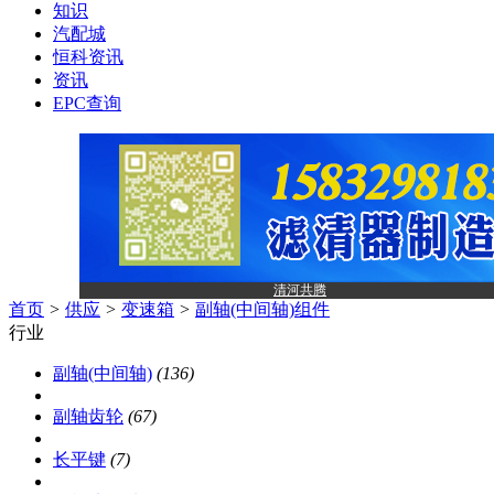
知识
汽配城
恒科资讯
资讯
EPC查询
清河共腾
首页
>
供应
>
变速箱
>
副轴(中间轴)组件
行业
副轴(中间轴)
(136)
副轴齿轮
(67)
长平键
(7)