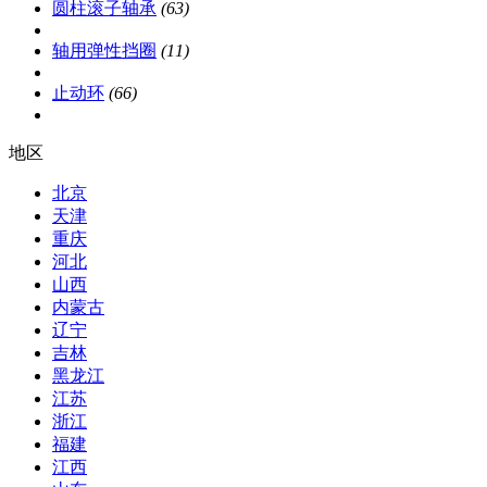
圆柱滚子轴承
(63)
轴用弹性挡圈
(11)
止动环
(66)
地区
北京
天津
重庆
河北
山西
内蒙古
辽宁
吉林
黑龙江
江苏
浙江
福建
江西