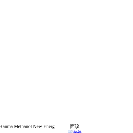
nma Methanol New Energ
面议