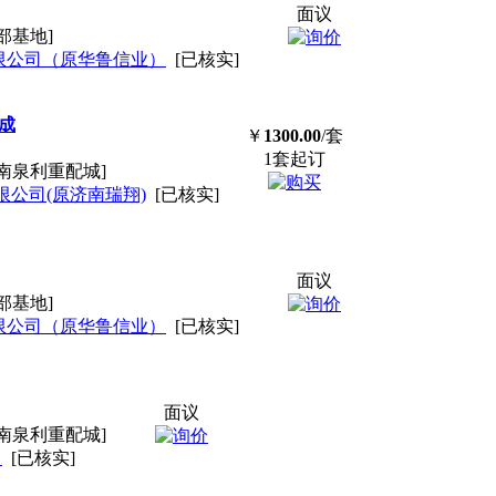
面议
部基地]
限公司（原华鲁信业）
[已核实]
总成
￥
1300.00
/套
1套起订
南泉利重配城]
公司(原济南瑞翔)
[已核实]
面议
部基地]
限公司（原华鲁信业）
[已核实]
面议
南泉利重配城]
司
[已核实]