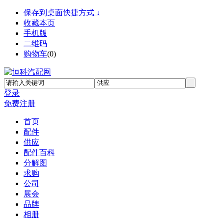
保存到桌面快捷方式 ↓
收藏本页
手机版
二维码
购物车
(
0
)
登录
免费注册
首页
配件
供应
配件百科
分解图
求购
公司
展会
品牌
相册