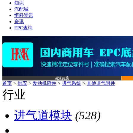
知识
汽配城
恒科资讯
资讯
EPC查询
清河共腾
首页
>
供应
>
发动机附件
>
进气系统
>
其他进气附件
行业
进气道模块
(528)