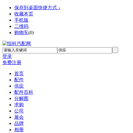
保存到桌面快捷方式 ↓
收藏本页
手机版
二维码
购物车
(
0
)
登录
免费注册
首页
配件
供应
配件百科
分解图
求购
公司
展会
品牌
相册