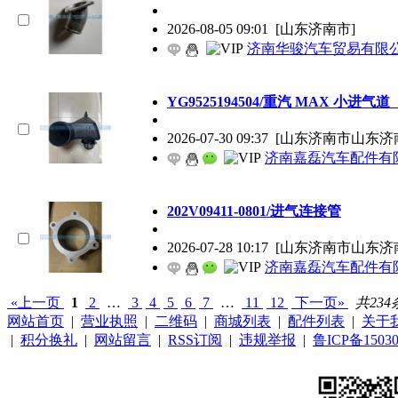
2026-08-05 09:01
[山东济南市]
济南华骏汽车贸易有限
YG9525194504/重汽 MAX 小进
2026-07-30 09:37
[山东济南市山东济
济南嘉磊汽车配件有限
202V09411-0801/进气连接管
2026-07-28 10:17
[山东济南市山东济
济南嘉磊汽车配件有限
«上一页
1
2
…
3
4
5
6
7
…
11
12
下一页»
共234
网站首页
|
营业执照
|
二维码
|
商城列表
|
配件列表
|
关于
|
积分换礼
|
网站留言
|
RSS订阅
|
违规举报
|
鲁ICP备15030