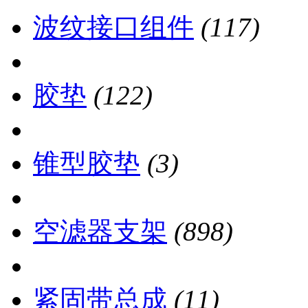
波纹接口组件
(117)
胶垫
(122)
锥型胶垫
(3)
空滤器支架
(898)
紧固带总成
(11)