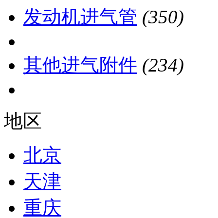
发动机进气管
(350)
其他进气附件
(234)
地区
北京
天津
重庆