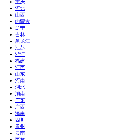
重庆
河北
山西
内蒙古
辽宁
吉林
黑龙江
江苏
浙江
福建
江西
山东
河南
湖北
湖南
广东
广西
海南
四川
贵州
云南
西藏