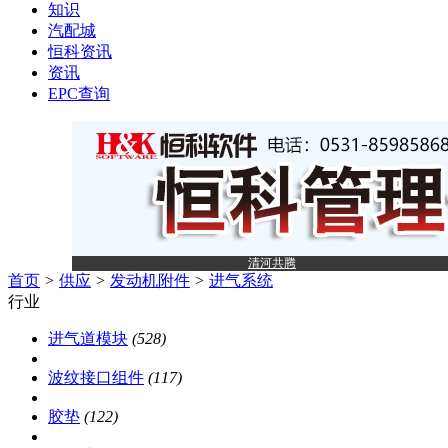
知识
汽配城
恒科资讯
资讯
EPC查询
清河共腾
首页
>
供应
>
发动机附件
>
进气系统
行业
进气道模块
(528)
波纹接口组件
(117)
胶垫
(122)