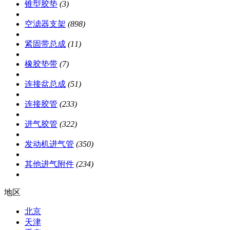
锥型胶垫
(3)
空滤器支架
(898)
紧固带总成
(11)
橡胶垫带
(7)
连接盆总成
(51)
连接胶管
(233)
进气胶管
(322)
发动机进气管
(350)
其他进气附件
(234)
地区
北京
天津