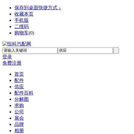
保存到桌面快捷方式 ↓
收藏本页
手机版
二维码
购物车
(
0
)
登录
免费注册
首页
配件
供应
配件百科
分解图
求购
公司
展会
品牌
相册