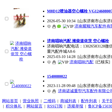
M8D12喷油器空心螺栓 VG12460800
2026-05-30 10:34
[山东济南市山东济
济南耀顺汽车配件有
济南唱响汽配 潍柴道依茨 空心螺栓
济南唱响汽配电话：13026583128微
重汽配件城A8-6
2025-03-10 14:28
[山东济南市山东济
济南唱响汽配
[已核实]
1540080022
2023-11-28 09:48
[山东济南市山东济
济南诺诚重型汽车配件有限公
网站首页
|
营业执照
|
二维码
|
商城列表
|
配件列表
|
关于
|
积分换礼
|
网站留言
|
RSS订阅
|
违规举报
|
鲁ICP备15030