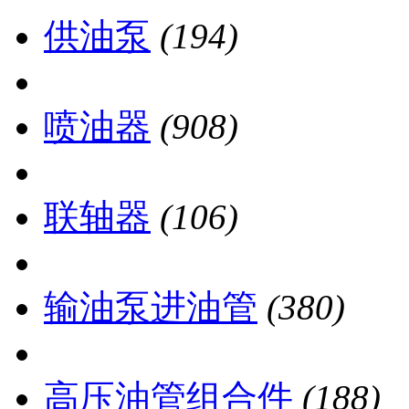
供油泵
(194)
喷油器
(908)
联轴器
(106)
输油泵进油管
(380)
高压油管组合件
(188)