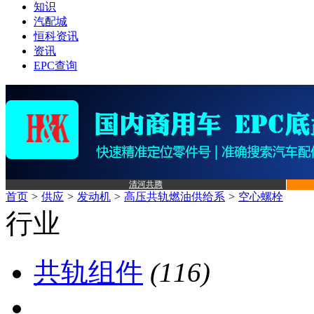
知识
汽配城
恒科资讯
资讯
EPC查询
清河共腾
首页
>
供应
>
发动机
>
高压共轨燃油供给系
>
空心螺栓
行业
共轨组件
(116)