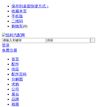
保存到桌面快捷方式 ↓
收藏本页
手机版
二维码
购物车
(
0
)
登录
免费注册
首页
配件
供应
配件百科
分解图
求购
公司
展会
品牌
相册