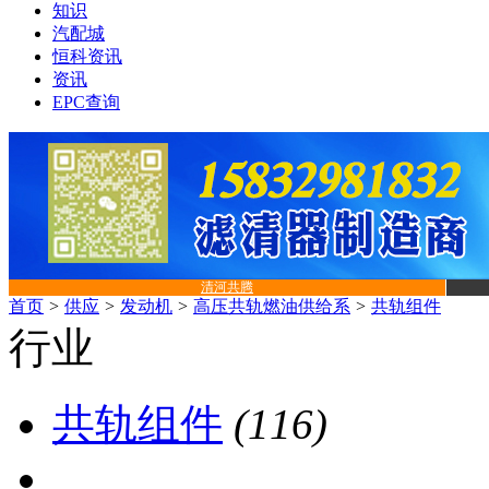
知识
汽配城
恒科资讯
资讯
EPC查询
清河共腾
首页
>
供应
>
发动机
>
高压共轨燃油供给系
>
共轨组件
行业
共轨组件
(116)