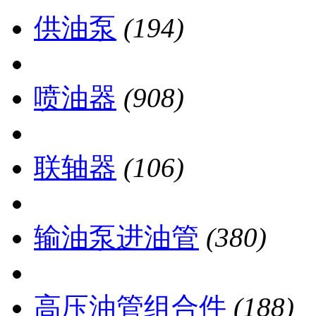
供油泵
(194)
喷油器
(908)
联轴器
(106)
输油泵进油管
(380)
高压油管组合件
(188)