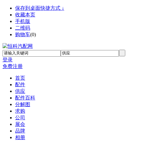
保存到桌面快捷方式 ↓
收藏本页
手机版
二维码
购物车
(
0
)
登录
免费注册
首页
配件
供应
配件百科
分解图
求购
公司
展会
品牌
相册