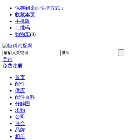
保存到桌面快捷方式 ↓
收藏本页
手机版
二维码
购物车
(
0
)
登录
免费注册
首页
配件
供应
配件百科
分解图
求购
公司
展会
品牌
相册