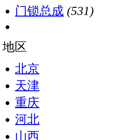
门锁总成
(531)
地区
北京
天津
重庆
河北
山西