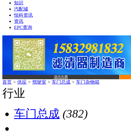
知识
汽配城
恒科资讯
资讯
EPC查询
清河共腾
首页
>
供应
>
驾驶室
>
车门总成
>
车门杂物箱
行业
车门总成
(382)