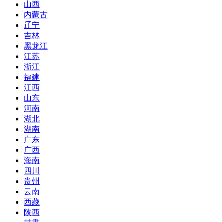
山西
内蒙古
辽宁
吉林
黑龙江
江苏
浙江
福建
江西
山东
河南
湖北
湖南
广东
广西
海南
四川
贵州
云南
西藏
陕西