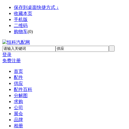
保存到桌面快捷方式 ↓
收藏本页
手机版
二维码
购物车
(
0
)
登录
免费注册
首页
配件
供应
配件百科
分解图
求购
公司
展会
品牌
相册