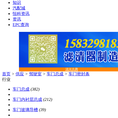
知识
汽配城
恒科资讯
资讯
EPC查询
清河共腾
首页
>
供应
>
驾驶室
>
车门总成
>
车门密封条
行业
车门总成
(382)
车门内衬层总成
(212)
车门玻璃导槽
(39)