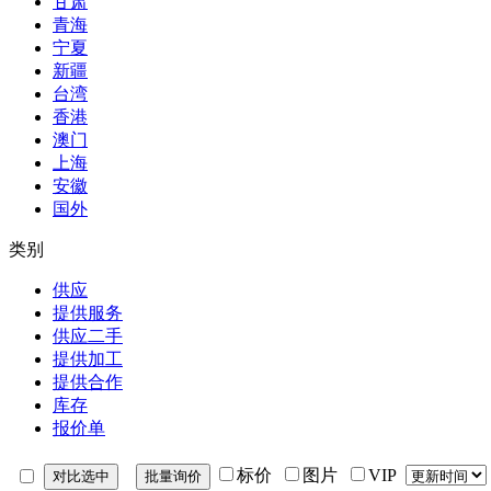
甘肃
青海
宁夏
新疆
台湾
香港
澳门
上海
安徽
国外
类别
供应
提供服务
供应二手
提供加工
提供合作
库存
报价单
标价
图片
VIP