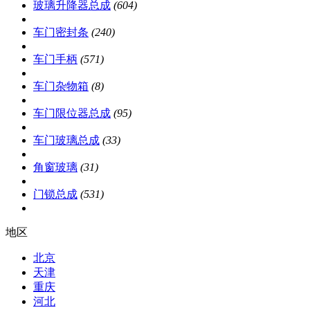
玻璃升降器总成
(604)
车门密封条
(240)
车门手柄
(571)
车门杂物箱
(8)
车门限位器总成
(95)
车门玻璃总成
(33)
角窗玻璃
(31)
门锁总成
(531)
地区
北京
天津
重庆
河北