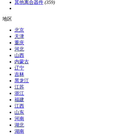
其他离合器件
(359)
地区
北京
天津
重庆
河北
山西
内蒙古
辽宁
吉林
黑龙江
江苏
浙江
福建
江西
山东
河南
湖北
湖南