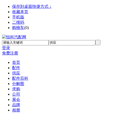
保存到桌面快捷方式 ↓
收藏本页
手机版
二维码
购物车
(
0
)
登录
免费注册
首页
配件
供应
配件百科
分解图
求购
公司
展会
品牌
相册