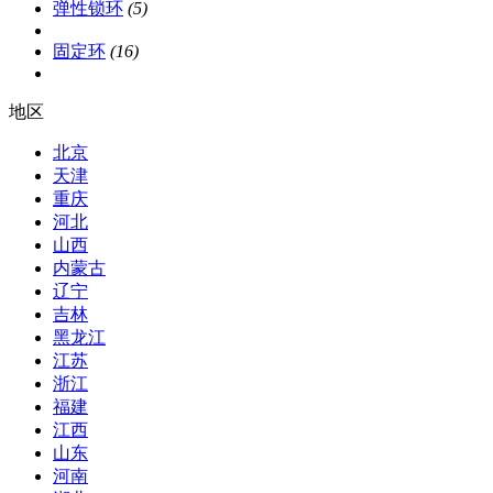
弹性锁环
(5)
固定环
(16)
地区
北京
天津
重庆
河北
山西
内蒙古
辽宁
吉林
黑龙江
江苏
浙江
福建
江西
山东
河南