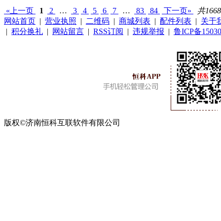
«上一页
1
2
…
3
4
5
6
7
…
83
84
下一页»
共166
网站首页
|
营业执照
|
二维码
|
商城列表
|
配件列表
|
关于
|
积分换礼
|
网站留言
|
RSS订阅
|
违规举报
|
鲁ICP备15030
版权©济南恒科互联软件有限公司