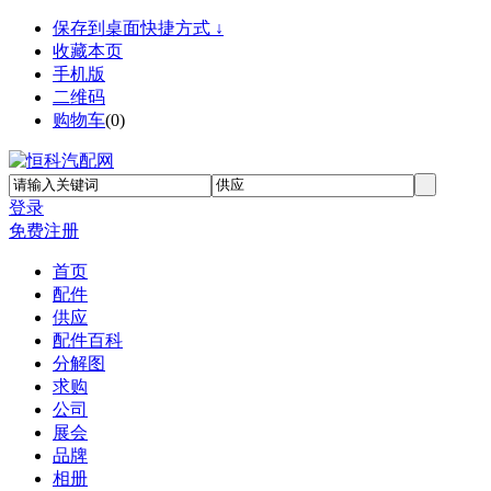
保存到桌面快捷方式 ↓
收藏本页
手机版
二维码
购物车
(
0
)
登录
免费注册
首页
配件
供应
配件百科
分解图
求购
公司
展会
品牌
相册