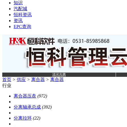
知识
汽配城
恒科资讯
资讯
EPC查询
清河共腾
首页
>
供应
>
离合器
>
离合器
行业
离合器压盘
(972)
分离轴承总成
(392)
分离拉环
(22)