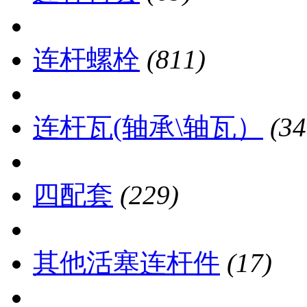
连杆螺栓
(811)
连杆瓦(轴承\轴瓦）
(34
四配套
(229)
其他活塞连杆件
(17)