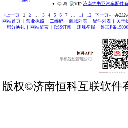
济南约书亚汽车配件
«上一页
1
2
…
3
4
5
6
7
…
11
12
下一页»
共232
网站首页
|
营业执照
|
二维码
|
商城列表
|
配件列表
|
关于
|
积分换礼
|
网站留言
|
RSS订阅
|
违规举报
|
鲁ICP备15030
版权©济南恒科互联软件