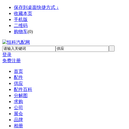
保存到桌面快捷方式 ↓
收藏本页
手机版
二维码
购物车
(
0
)
登录
免费注册
首页
配件
供应
配件百科
分解图
求购
公司
展会
品牌
相册