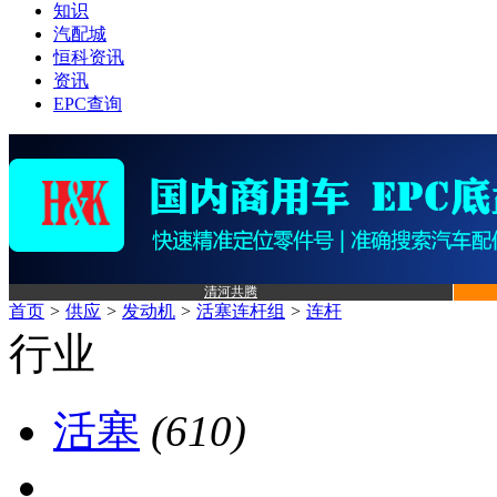
知识
汽配城
恒科资讯
资讯
EPC查询
清河共腾
首页
>
供应
>
发动机
>
活塞连杆组
>
连杆
行业
活塞
(610)