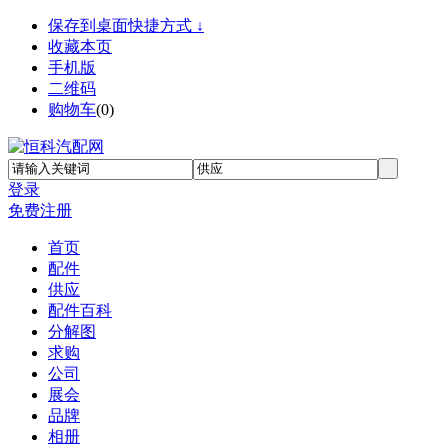
保存到桌面快捷方式 ↓
收藏本页
手机版
二维码
购物车
(
0
)
登录
免费注册
首页
配件
供应
配件百科
分解图
求购
公司
展会
品牌
相册