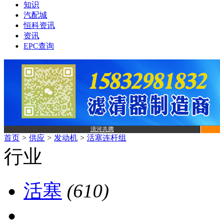
知识
汽配城
恒科资讯
资讯
EPC查询
清河共腾
首页
>
供应
>
发动机
>
活塞连杆组
行业
活塞
(610)