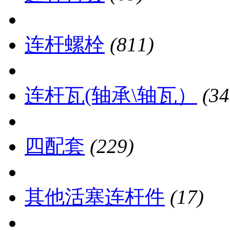
连杆螺栓
(811)
连杆瓦(轴承\轴瓦）
(34
四配套
(229)
其他活塞连杆件
(17)