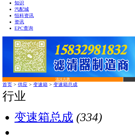
知识
汽配城
恒科资讯
资讯
EPC查询
清河共腾
首页
>
供应
>
变速箱
>
变速箱总成
行业
变速箱总成
(334)