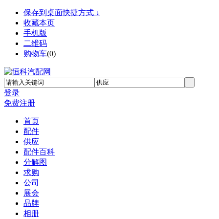
保存到桌面快捷方式 ↓
收藏本页
手机版
二维码
购物车
(
0
)
登录
免费注册
首页
配件
供应
配件百科
分解图
求购
公司
展会
品牌
相册