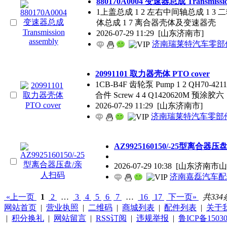
880170A0004 变速器总成 Transmission
1上盖总成 1 2 左右中间轴总成 1 3 二
体总成 1 7 离合器壳体及变速器壳
2026-07-29 11:29
[山东济南市]
济南瑞莱特汽车零部
20991101 取力器壳体 PTO cover
1CB-B4F 齿轮泵 Pump 1 2 QH70-4
合件 Screw 4 4 Q1420620M 预涂胶六
2026-07-29 11:29
[山东济南市]
济南瑞莱特汽车零部
AZ9925160150/-25型离合器
2026-07-29 10:38
[山东济南市
济南嘉磊汽车配
«上一页
1
2
…
3
4
5
6
7
…
16
17
下一页»
共334
网站首页
|
营业执照
|
二维码
|
商城列表
|
配件列表
|
关于
|
积分换礼
|
网站留言
|
RSS订阅
|
违规举报
|
鲁ICP备15030