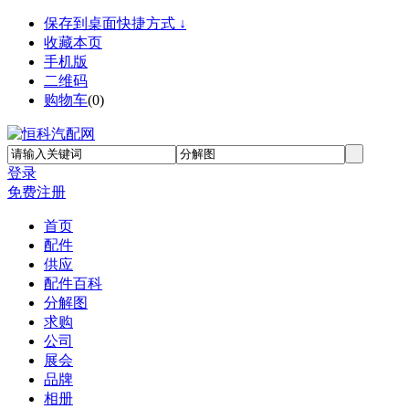
保存到桌面快捷方式 ↓
收藏本页
手机版
二维码
购物车
(
0
)
登录
免费注册
首页
配件
供应
配件百科
分解图
求购
公司
展会
品牌
相册