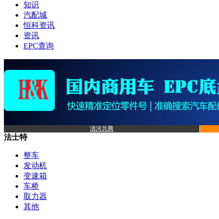
知识
汽配城
恒科资讯
资讯
EPC查询
清河共腾
法士特
整车
发动机
变速箱
车桥
取力器
其他