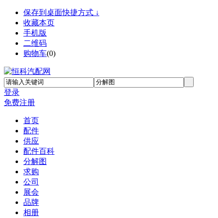
保存到桌面快捷方式 ↓
收藏本页
手机版
二维码
购物车
(
0
)
登录
免费注册
首页
配件
供应
配件百科
分解图
求购
公司
展会
品牌
相册