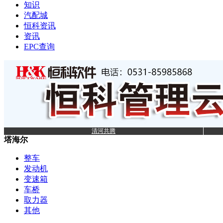
知识
汽配城
恒科资讯
资讯
EPC查询
清河共腾
塔海尔
整车
发动机
变速箱
车桥
取力器
其他