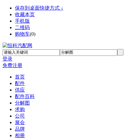
保存到桌面快捷方式 ↓
收藏本页
手机版
二维码
购物车
(
0
)
登录
免费注册
首页
配件
供应
配件百科
分解图
求购
公司
展会
品牌
相册