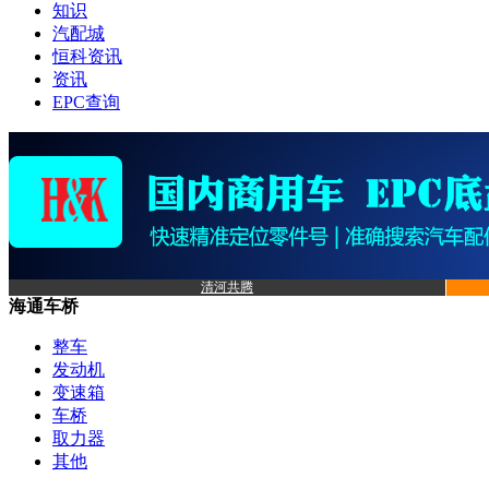
知识
汽配城
恒科资讯
资讯
EPC查询
清河共腾
海通车桥
整车
发动机
变速箱
车桥
取力器
其他