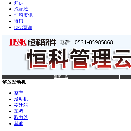
知识
汽配城
恒科资讯
资讯
EPC查询
清河共腾
解放发动机
整车
发动机
变速箱
车桥
取力器
其他