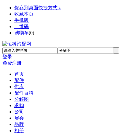
保存到桌面快捷方式 ↓
收藏本页
手机版
二维码
购物车
(
0
)
登录
免费注册
首页
配件
供应
配件百科
分解图
求购
公司
展会
品牌
相册