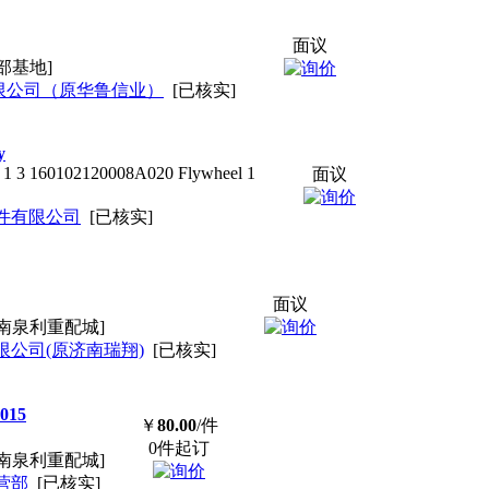
面议
部基地]
限公司（原华鲁信业）
[已核实]
y
g 1 3 160102120008A020 Flywheel 1
面议
件有限公司
[已核实]
面议
南泉利重配城]
公司(原济南瑞翔)
[已核实]
015
￥
80.00
/件
0件起订
南泉利重配城]
营部
[已核实]