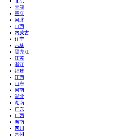
北京
天津
重庆
河北
山西
内蒙古
辽宁
吉林
黑龙江
江苏
浙江
福建
江西
山东
河南
湖北
湖南
广东
广西
海南
四川
贵州