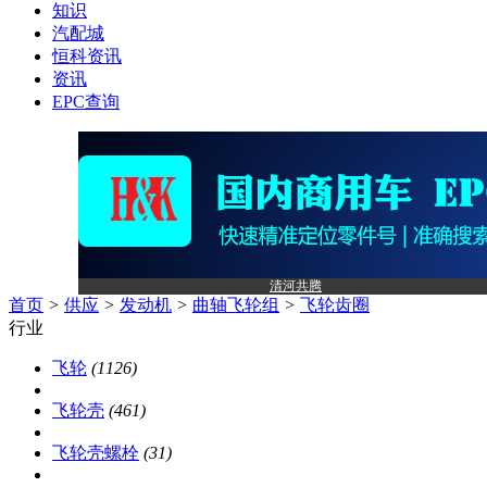
知识
汽配城
恒科资讯
资讯
EPC查询
清河共腾
首页
>
供应
>
发动机
>
曲轴飞轮组
>
飞轮齿圈
行业
飞轮
(1126)
飞轮壳
(461)
飞轮壳螺栓
(31)