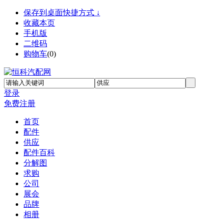
保存到桌面快捷方式 ↓
收藏本页
手机版
二维码
购物车
(
0
)
登录
免费注册
首页
配件
供应
配件百科
分解图
求购
公司
展会
品牌
相册