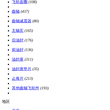
飞轮齿圈
(108)
曲轴
(437)
曲轴减震器
(80)
主轴瓦
(165)
后油封
(176)
前油封
(136)
油封座
(311)
油封座垫片
(35)
止推片
(213)
其他曲轴飞轮件
(193)
地区