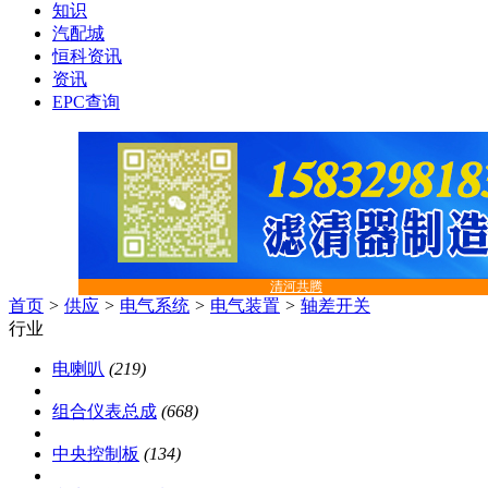
知识
汽配城
恒科资讯
资讯
EPC查询
清河共腾
首页
>
供应
>
电气系统
>
电气装置
>
轴差开关
行业
电喇叭
(219)
组合仪表总成
(668)
中央控制板
(134)