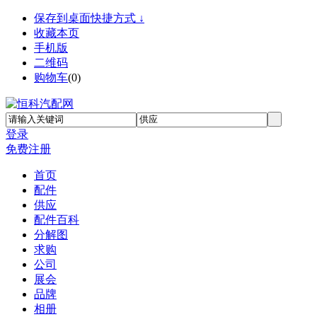
保存到桌面快捷方式 ↓
收藏本页
手机版
二维码
购物车
(
0
)
登录
免费注册
首页
配件
供应
配件百科
分解图
求购
公司
展会
品牌
相册