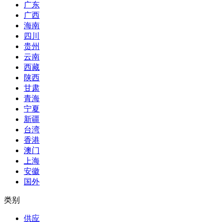
广东
广西
海南
四川
贵州
云南
西藏
陕西
甘肃
青海
宁夏
新疆
台湾
香港
澳门
上海
安徽
国外
类别
供应