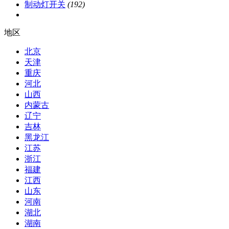
制动灯开关
(192)
地区
北京
天津
重庆
河北
山西
内蒙古
辽宁
吉林
黑龙江
江苏
浙江
福建
江西
山东
河南
湖北
湖南