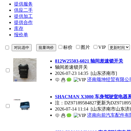
提供服务
供应二手
提供加工
提供合作
库存
报价单
标价
图片
VIP
812W25503-6021 轴间差速锁开关
轴间差速锁开关
2026-07-23 14:35
[山东济南市]
济南颂坤经贸有限公
SHACMAN X3000 车身驾驶室电器系
注：DZ97189584827更新为DZ971895
2026-07-14 11:14
[山东济南市山东济
济南向前汽车配件有