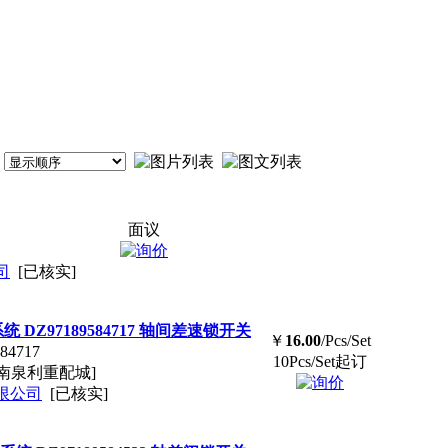
面议
司
[已核实]
统 DZ97189584717 轴间差速锁开关
￥
16.00
/Pcs/Set
84717
10Pcs/Set起订
南泉利重配城]
限公司
[已核实]