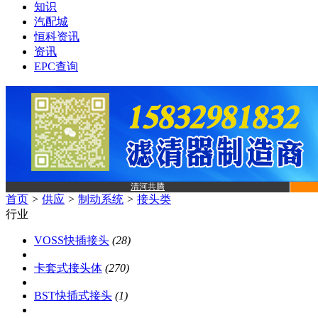
知识
汽配城
恒科资讯
资讯
EPC查询
清河共腾
首页
>
供应
>
制动系统
>
接头类
行业
VOSS快插接头
(28)
卡套式接头体
(270)
BST快插式接头
(1)