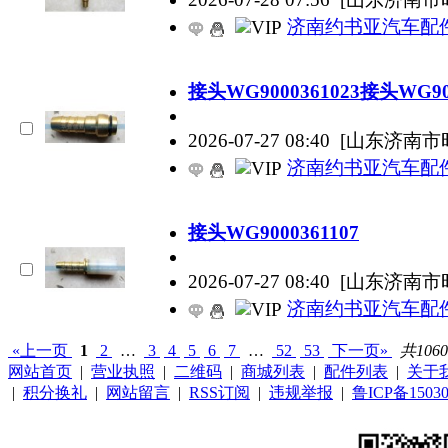
济南约书亚汽车配
接头WG9000361023接头WG900
2026-07-27 08:40
[山东济南市
济南约书亚汽车配
接头WG9000361107
2026-07-27 08:40
[山东济南市
济南约书亚汽车配
«上一页
1
2
…
3
4
5
6
7
…
52
53
下一页»
共106
网站首页
|
营业执照
|
二维码
|
商城列表
|
配件列表
|
关于
|
积分换礼
|
网站留言
|
RSS订阅
|
违规举报
|
鲁ICP备15030