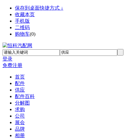
保存到桌面快捷方式 ↓
收藏本页
手机版
二维码
购物车
(
0
)
登录
免费注册
首页
配件
供应
配件百科
分解图
求购
公司
展会
品牌
相册