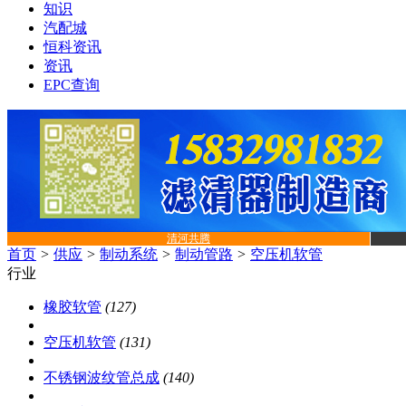
知识
汽配城
恒科资讯
资讯
EPC查询
清河共腾
首页
>
供应
>
制动系统
>
制动管路
>
空压机软管
行业
橡胶软管
(127)
空压机软管
(131)
不锈钢波纹管总成
(140)