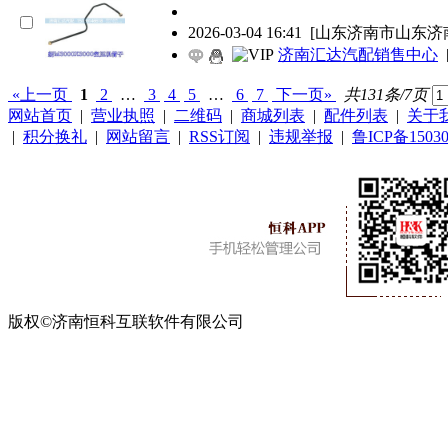
2026-03-04 16:41
[山东济南市山东济
济南汇达汽配销售中心
«上一页
1
2
…
3
4
5
…
6
7
下一页»
共131条/7页
网站首页
|
营业执照
|
二维码
|
商城列表
|
配件列表
|
关于
|
积分换礼
|
网站留言
|
RSS订阅
|
违规举报
|
鲁ICP备15030
版权©济南恒科互联软件有限公司