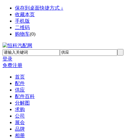
保存到桌面快捷方式 ↓
收藏本页
手机版
二维码
购物车
(
0
)
登录
免费注册
首页
配件
供应
配件百科
分解图
求购
公司
展会
品牌
相册