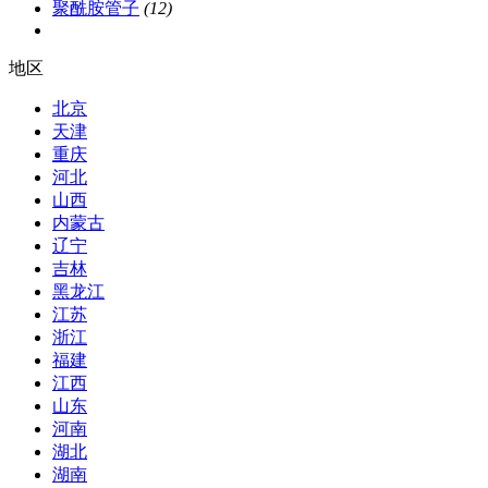
聚酰胺管子
(12)
地区
北京
天津
重庆
河北
山西
内蒙古
辽宁
吉林
黑龙江
江苏
浙江
福建
江西
山东
河南
湖北
湖南