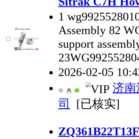
Sitrak C7H
1 wg9925528010 
Assembly 82 WG
support assembly
23WG99255280
2026-02-05 10:
济南
司
[已核实]
ZQ361B22T1