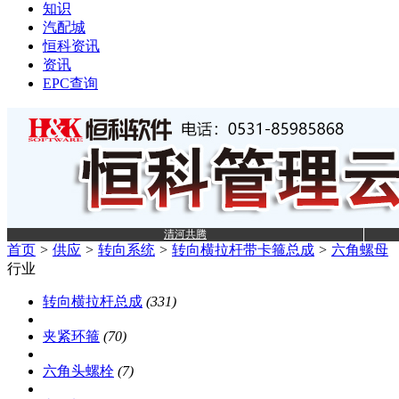
知识
汽配城
恒科资讯
资讯
EPC查询
清河共腾
首页
>
供应
>
转向系统
>
转向横拉杆带卡箍总成
>
六角螺母
行业
转向横拉杆总成
(331)
夹紧环箍
(70)
六角头螺栓
(7)