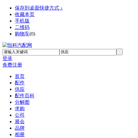
保存到桌面快捷方式 ↓
收藏本页
手机版
二维码
购物车
(
0
)
登录
免费注册
首页
配件
供应
配件百科
分解图
求购
公司
展会
品牌
相册