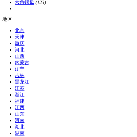
六角螺母
(123)
地区
北京
天津
重庆
河北
山西
内蒙古
辽宁
吉林
黑龙江
江苏
浙江
福建
江西
山东
河南
湖北
湖南