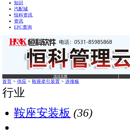
知识
汽配城
恒科资讯
资讯
EPC查询
清河共腾
首页
>
供应
>
鞍座牵引装置
>
连接板
行业
鞍座安装板
(36)