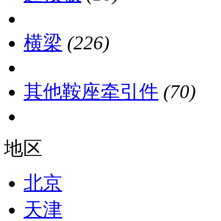
横梁
(226)
其他鞍座牵引件
(70)
地区
北京
天津