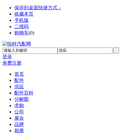
保存到桌面快捷方式 ↓
收藏本页
手机版
二维码
购物车
(
0
)
登录
免费注册
首页
配件
供应
配件百科
分解图
求购
公司
展会
品牌
相册