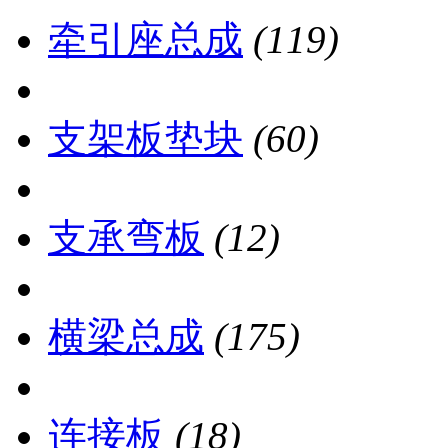
牵引座总成
(119)
支架板垫块
(60)
支承弯板
(12)
横梁总成
(175)
连接板
(18)