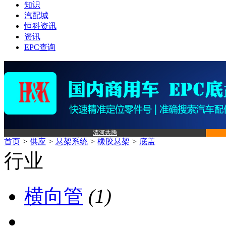
知识
汽配城
恒科资讯
资讯
EPC查询
清河共腾
首页
>
供应
>
悬架系统
>
橡胶悬架
>
底盖
行业
横向管
(1)