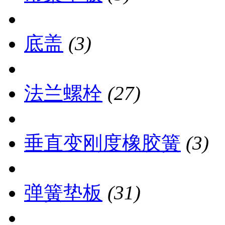
底盖
(3)
法兰螺栓
(27)
垂直变刚度橡胶簧
(3)
弹簧垫板
(31)