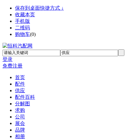
保存到桌面快捷方式 ↓
收藏本页
手机版
二维码
购物车
(
0
)
登录
免费注册
首页
配件
供应
配件百科
分解图
求购
公司
展会
品牌
相册