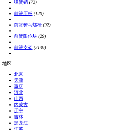
弹簧销
(72)
前簧压板
(120)
前簧骑马螺栓
(92)
前簧限位块
(29)
前簧支架
(2139)
地区
北京
天津
重庆
河北
山西
内蒙古
辽宁
吉林
黑龙江
江苏