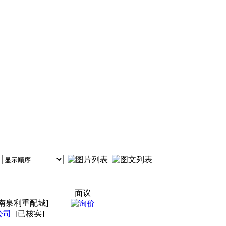
面议
南泉利重配城]
公司
[已核实]