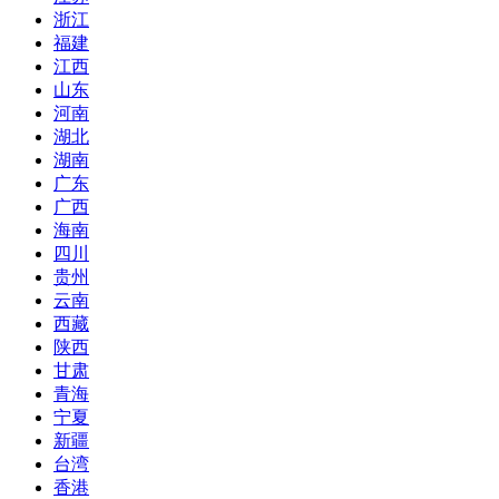
浙江
福建
江西
山东
河南
湖北
湖南
广东
广西
海南
四川
贵州
云南
西藏
陕西
甘肃
青海
宁夏
新疆
台湾
香港