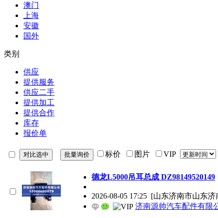
澳门
上海
安徽
国外
类别
供应
提供服务
供应二手
提供加工
提供合作
库存
报价单
标价
图片
VIP
德龙L5000吊耳总成 DZ98149520149
2026-08-05 17:25
[山东济南市山东济
济南源帅汽车配件有限