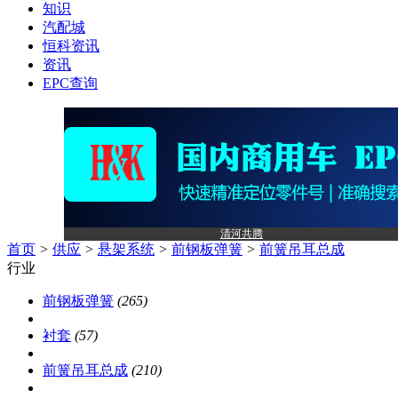
知识
汽配城
恒科资讯
资讯
EPC查询
清河共腾
首页
>
供应
>
悬架系统
>
前钢板弹簧
>
前簧吊耳总成
行业
前钢板弹簧
(265)
衬套
(57)
前簧吊耳总成
(210)