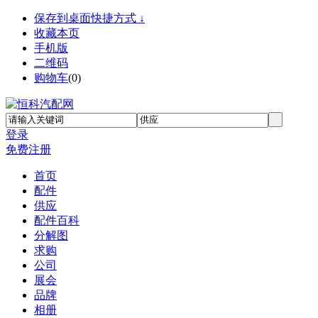
保存到桌面快捷方式 ↓
收藏本页
手机版
二维码
购物车
(
0
)
登录
免费注册
首页
配件
供应
配件百科
分解图
求购
公司
展会
品牌
相册