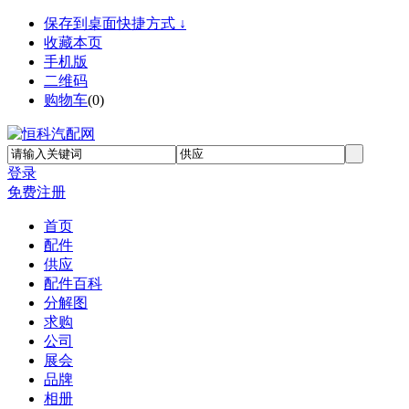
保存到桌面快捷方式 ↓
收藏本页
手机版
二维码
购物车
(
0
)
登录
免费注册
首页
配件
供应
配件百科
分解图
求购
公司
展会
品牌
相册