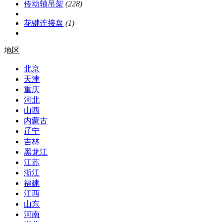
传动轴吊架
(228)
花键连接盘
(1)
地区
北京
天津
重庆
河北
山西
内蒙古
辽宁
吉林
黑龙江
江苏
浙江
福建
江西
山东
河南