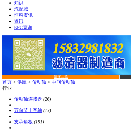
知识
汽配城
恒科资讯
资讯
EPC查询
清河共腾
首页
>
供应
>
传动轴
>
中间传动轴
行业
传动轴连接盘
(26)
万向节十字轴
(13)
支承角板
(151)