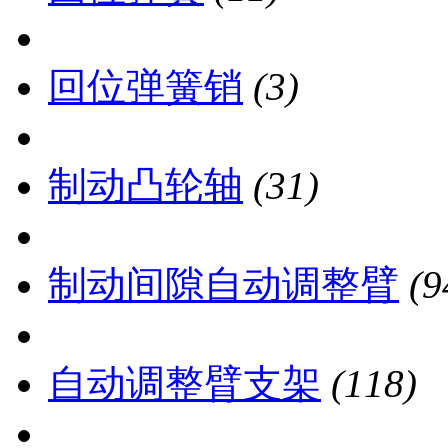
回位弹簧销
(3)
制动凸轮轴
(31)
制动间隙自动调整臂
(9
自动调整臂支架
(118)