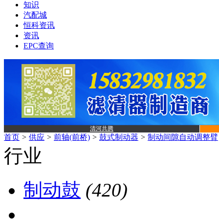
知识
汽配城
恒科资讯
资讯
EPC查询
清河共腾
首页
>
供应
>
前轴(前桥)
>
鼓式制动器
>
制动间隙自动调整臂
行业
制动鼓
(420)