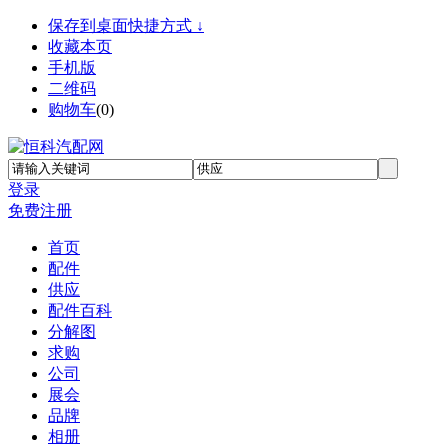
保存到桌面快捷方式 ↓
收藏本页
手机版
二维码
购物车
(
0
)
登录
免费注册
首页
配件
供应
配件百科
分解图
求购
公司
展会
品牌
相册