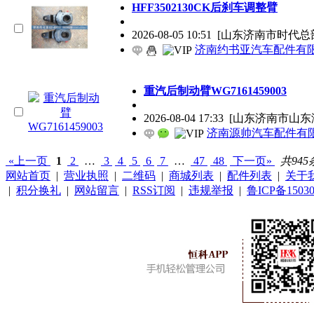
HFF3502130CK后刹车调整臂
2026-08-05 10:51
[山东济南市时代总
济南约书亚汽车配件有
重汽后制动臂WG7161459003
2026-08-04 17:33
[山东济南市山东
济南源帅汽车配件有
«上一页
1
2
…
3
4
5
6
7
…
47
48
下一页»
共945
网站首页
|
营业执照
|
二维码
|
商城列表
|
配件列表
|
关于
|
积分换礼
|
网站留言
|
RSS订阅
|
违规举报
|
鲁ICP备15030