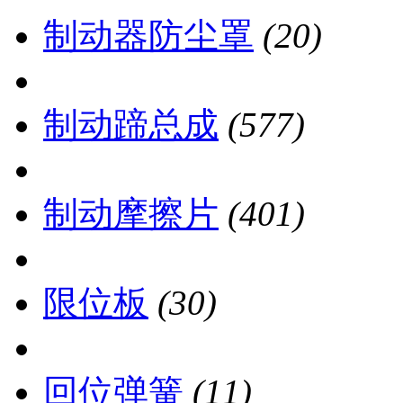
制动器防尘罩
(20)
制动蹄总成
(577)
制动摩擦片
(401)
限位板
(30)
回位弹簧
(11)