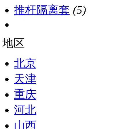
推杆隔离套
(5)
地区
北京
天津
重庆
河北
山西