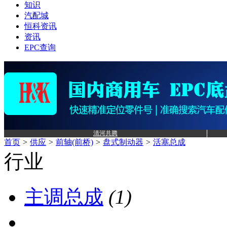
知识
汽配城
恒科资讯
资讯
EPC查询
清河共腾
首页
>
供应
>
前轴(前桥)
>
盘式制动器
>
活塞总成
行业
主调总成
(1)