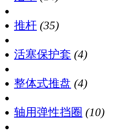
推杆
(35)
活塞保护套
(4)
整体式推盘
(4)
轴用弹性挡圈
(10)