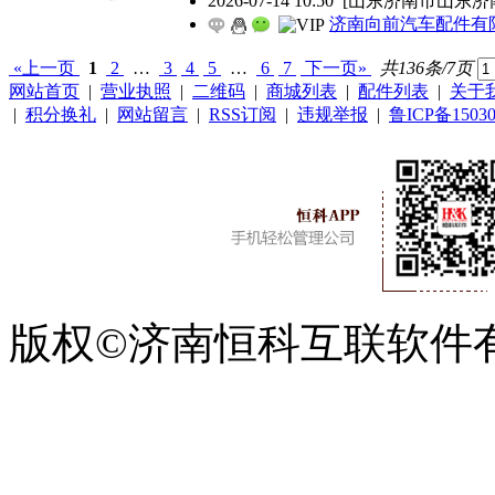
2026-07-14 10:50
[山东济南市山东济
济南向前汽车配件有
«上一页
1
2
…
3
4
5
…
6
7
下一页»
共136条/7页
网站首页
|
营业执照
|
二维码
|
商城列表
|
配件列表
|
关于
|
积分换礼
|
网站留言
|
RSS订阅
|
违规举报
|
鲁ICP备15030
版权©济南恒科互联软件