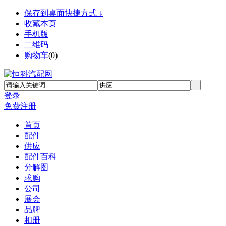
保存到桌面快捷方式 ↓
收藏本页
手机版
二维码
购物车
(
0
)
登录
免费注册
首页
配件
供应
配件百科
分解图
求购
公司
展会
品牌
相册