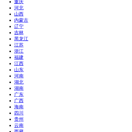
重庆
河北
山西
内蒙古
辽宁
吉林
黑龙江
江苏
浙江
福建
江西
山东
河南
湖北
湖南
广东
广西
海南
四川
贵州
云南
西藏