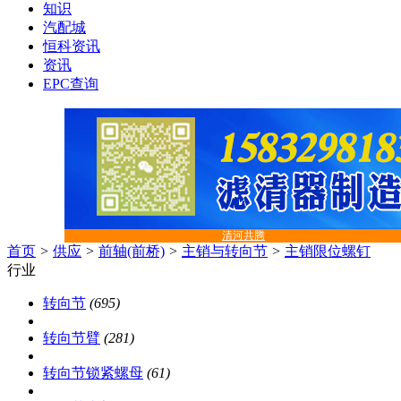
知识
汽配城
恒科资讯
资讯
EPC查询
清河共腾
首页
>
供应
>
前轴(前桥)
>
主销与转向节
>
主销限位螺钉
行业
转向节
(695)
转向节臂
(281)
转向节锁紧螺母
(61)