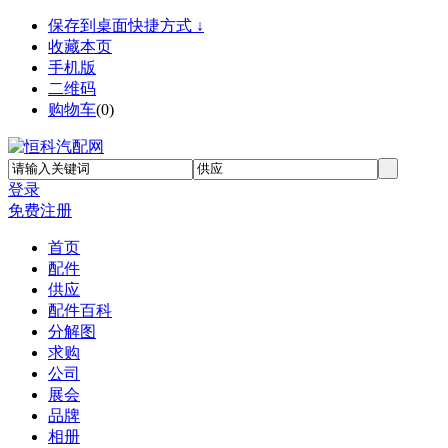
保存到桌面快捷方式 ↓
收藏本页
手机版
二维码
购物车
(
0
)
登录
免费注册
首页
配件
供应
配件百科
分解图
求购
公司
展会
品牌
相册