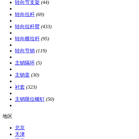
转向节支架
(44)
转向拉杆
(69)
转向拉杆臂
(433)
转向横拉杆
(95)
转向节销
(119)
主销隔环
(5)
主销盖
(30)
衬套
(323)
主销限位螺钉
(50)
地区
北京
天津