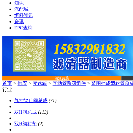
知识
汽配城
恒科资讯
资讯
EPC查询
清河共腾
首页
>
供应
>
变速箱
>
气动管路阀组件
>
范围挡成型软管总
行业
气控锁止阀总成
(71)
双H阀总成
(113)
双H阀衬垫
(2)