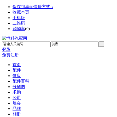
保存到桌面快捷方式 ↓
收藏本页
手机版
二维码
购物车
(
0
)
登录
免费注册
首页
配件
供应
配件百科
分解图
求购
公司
展会
品牌
相册