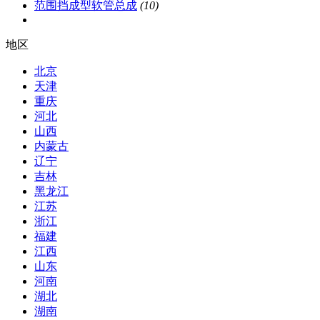
范围挡成型软管总成
(10)
地区
北京
天津
重庆
河北
山西
内蒙古
辽宁
吉林
黑龙江
江苏
浙江
福建
江西
山东
河南
湖北
湖南