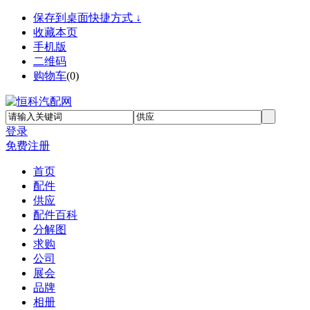
保存到桌面快捷方式 ↓
收藏本页
手机版
二维码
购物车
(
0
)
登录
免费注册
首页
配件
供应
配件百科
分解图
求购
公司
展会
品牌
相册