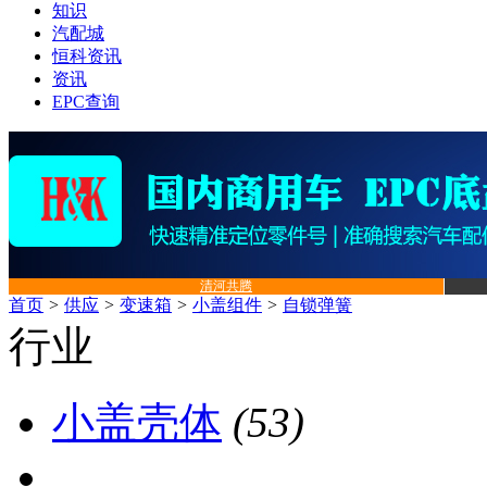
知识
汽配城
恒科资讯
资讯
EPC查询
清河共腾
首页
>
供应
>
变速箱
>
小盖组件
>
自锁弹簧
行业
小盖壳体
(53)