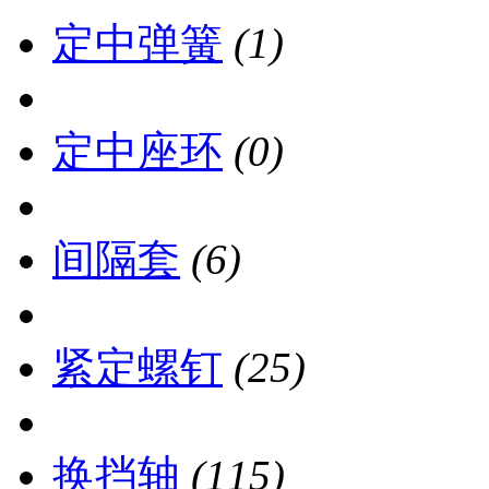
定中弹簧
(1)
定中座环
(0)
间隔套
(6)
紧定螺钉
(25)
换挡轴
(115)