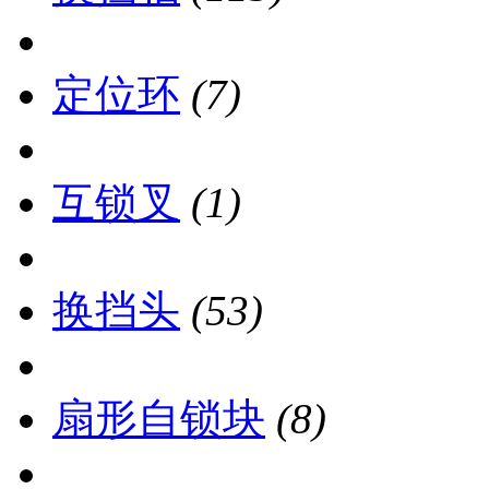
定位环
(7)
互锁叉
(1)
换挡头
(53)
扇形自锁块
(8)