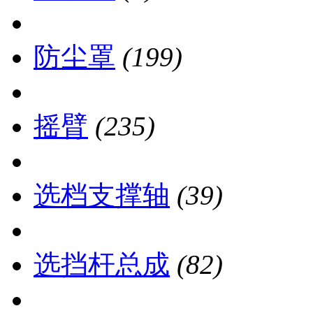
防尘罩
(199)
摇臂
(235)
选档支撑轴
(39)
选挡杆总成
(82)