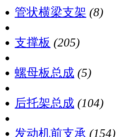
管状横梁支架
(8)
支撑板
(205)
螺母板总成
(5)
后托架总成
(104)
发动机前支承
(154)