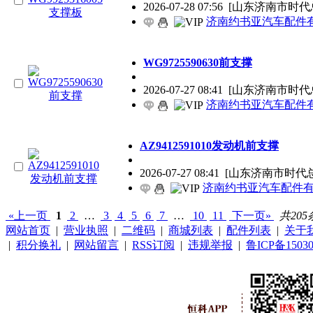
2026-07-28 07:56
[山东济南市时代
济南约书亚汽车配件
WG9725590630前支撑
2026-07-27 08:41
[山东济南市时代总
济南约书亚汽车配件有
AZ9412591010发动机前支撑
2026-07-27 08:41
[山东济南市时代总
济南约书亚汽车配件有
«上一页
1
2
…
3
4
5
6
7
…
10
11
下一页»
共205
网站首页
|
营业执照
|
二维码
|
商城列表
|
配件列表
|
关于
|
积分换礼
|
网站留言
|
RSS订阅
|
违规举报
|
鲁ICP备15030