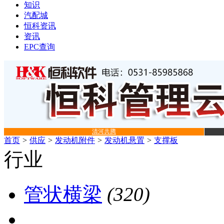
知识
汽配城
恒科资讯
资讯
EPC查询
清河共腾
首页
>
供应
>
发动机附件
>
发动机悬置
>
支撑板
行业
管状横梁
(320)