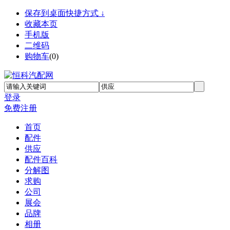
保存到桌面快捷方式 ↓
收藏本页
手机版
二维码
购物车
(
0
)
登录
免费注册
首页
配件
供应
配件百科
分解图
求购
公司
展会
品牌
相册