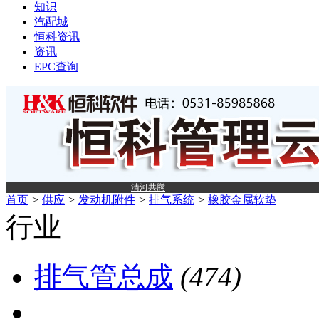
知识
汽配城
恒科资讯
资讯
EPC查询
清河共腾
首页
>
供应
>
发动机附件
>
排气系统
>
橡胶金属软垫
行业
排气管总成
(474)