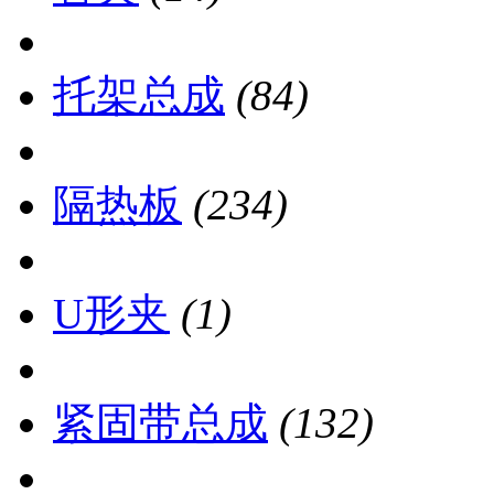
托架总成
(84)
隔热板
(234)
U形夹
(1)
紧固带总成
(132)