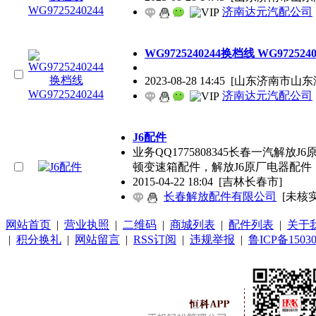
济南达元汽配公司
WG9725240244换档线 WG9725240
2023-08-28 14:45
[山东济南市山东
济南达元汽配公司
J6配件
业务QQ1775808345长春一汽解放
顿变速箱配件，解放J6原厂电器配件
2015-04-22 18:04
[吉林长春市]
长春解放配件有限公司
[未核实
网站首页
|
营业执照
|
二维码
|
商城列表
|
配件列表
|
关于
|
积分换礼
|
网站留言
|
RSS订阅
|
违规举报
|
鲁ICP备15030