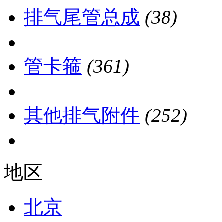
排气尾管总成
(38)
管卡箍
(361)
其他排气附件
(252)
地区
北京