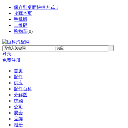
保存到桌面快捷方式 ↓
收藏本页
手机版
二维码
购物车
(
0
)
登录
免费注册
首页
配件
供应
配件百科
分解图
求购
公司
展会
品牌
相册