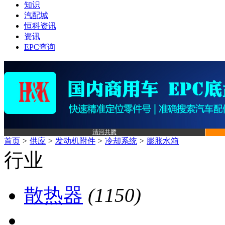
知识
汽配城
恒科资讯
资讯
EPC查询
清河共腾
首页
>
供应
>
发动机附件
>
冷却系统
>
膨胀水箱
行业
散热器
(1150)