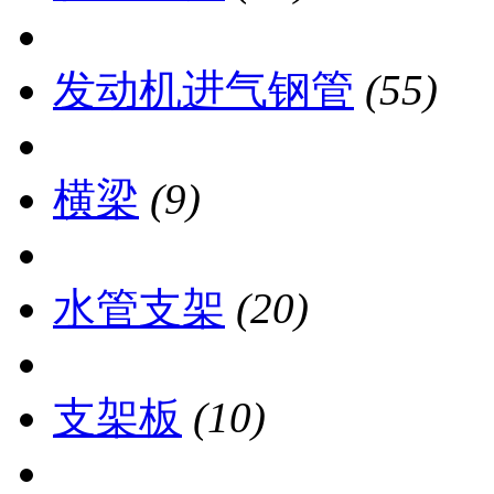
发动机进气钢管
(55)
横梁
(9)
水管支架
(20)
支架板
(10)