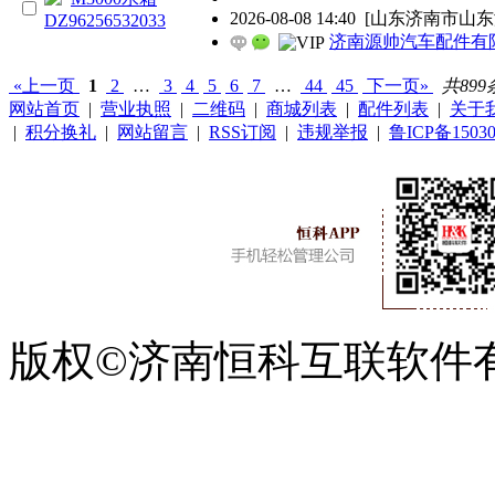
2026-08-08 14:40
[山东济南市山东
济南源帅汽车配件有
«上一页
1
2
…
3
4
5
6
7
…
44
45
下一页»
共899
网站首页
|
营业执照
|
二维码
|
商城列表
|
配件列表
|
关于
|
积分换礼
|
网站留言
|
RSS订阅
|
违规举报
|
鲁ICP备15030
版权©济南恒科互联软件