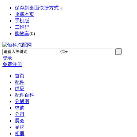
保存到桌面快捷方式 ↓
收藏本页
手机版
二维码
购物车
(
0
)
登录
免费注册
首页
配件
供应
配件百科
分解图
求购
公司
展会
品牌
相册