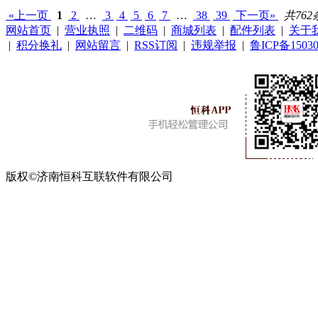
«上一页
1
2
…
3
4
5
6
7
…
38
39
下一页»
共762
网站首页
|
营业执照
|
二维码
|
商城列表
|
配件列表
|
关于
|
积分换礼
|
网站留言
|
RSS订阅
|
违规举报
|
鲁ICP备15030
版权©济南恒科互联软件有限公司