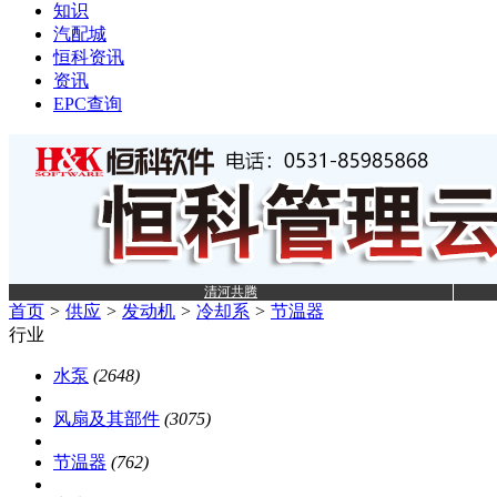
知识
汽配城
恒科资讯
资讯
EPC查询
清河共腾
首页
>
供应
>
发动机
>
冷却系
>
节温器
行业
水泵
(2648)
风扇及其部件
(3075)
节温器
(762)