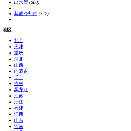
出水管
(680)
其他冷却件
(347)
地区
北京
天津
重庆
河北
山西
内蒙古
辽宁
吉林
黑龙江
江苏
浙江
福建
江西
山东
河南