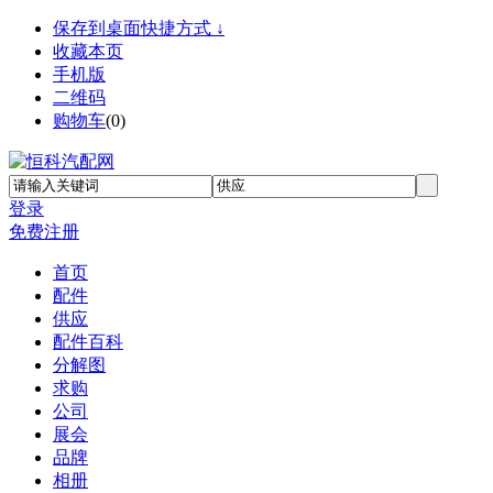
保存到桌面快捷方式 ↓
收藏本页
手机版
二维码
购物车
(
0
)
登录
免费注册
首页
配件
供应
配件百科
分解图
求购
公司
展会
品牌
相册