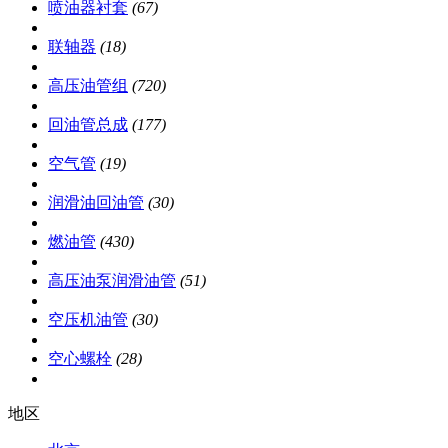
喷油器衬套
(67)
联轴器
(18)
高压油管组
(720)
回油管总成
(177)
空气管
(19)
润滑油回油管
(30)
燃油管
(430)
高压油泵润滑油管
(51)
空压机油管
(30)
空心螺栓
(28)
地区