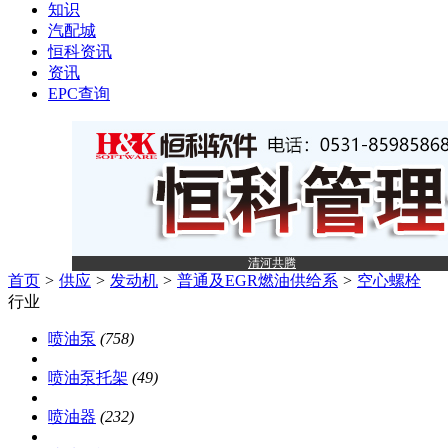
知识
汽配城
恒科资讯
资讯
EPC查询
清河共腾
首页
>
供应
>
发动机
>
普通及EGR燃油供给系
>
空心螺栓
行业
喷油泵
(758)
喷油泵托架
(49)
喷油器
(232)