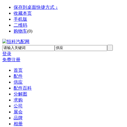
保存到桌面快捷方式 ↓
收藏本页
手机版
二维码
购物车
(
0
)
登录
免费注册
首页
配件
供应
配件百科
分解图
求购
公司
展会
品牌
相册