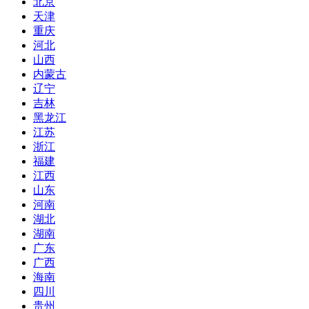
北京
天津
重庆
河北
山西
内蒙古
辽宁
吉林
黑龙江
江苏
浙江
福建
江西
山东
河南
湖北
湖南
广东
广西
海南
四川
贵州