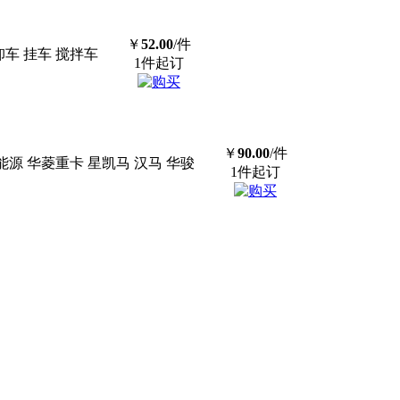
￥
52.00
/件
 自卸车 挂车 搅拌车
1件起订
￥
90.00
/件
H9甲醇 新能源 华菱重卡 星凯马 汉马 华骏
1件起订