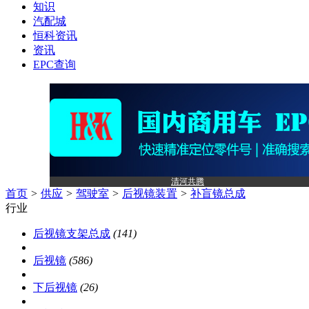
知识
汽配城
恒科资讯
资讯
EPC查询
清河共腾
首页
>
供应
>
驾驶室
>
后视镜装置
>
补盲镜总成
行业
后视镜支架总成
(141)
后视镜
(586)
下后视镜
(26)