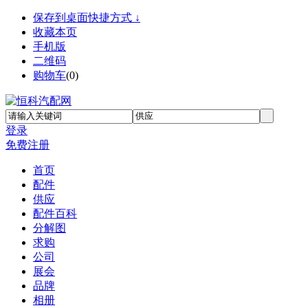
保存到桌面快捷方式 ↓
收藏本页
手机版
二维码
购物车
(
0
)
登录
免费注册
首页
配件
供应
配件百科
分解图
求购
公司
展会
品牌
相册