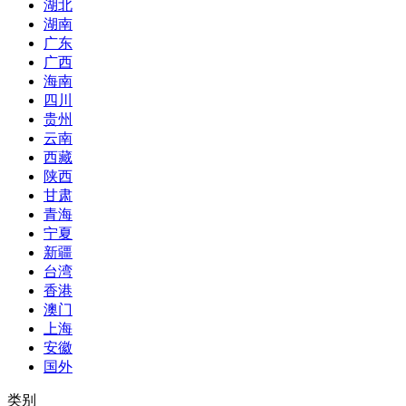
湖北
湖南
广东
广西
海南
四川
贵州
云南
西藏
陕西
甘肃
青海
宁夏
新疆
台湾
香港
澳门
上海
安徽
国外
类别