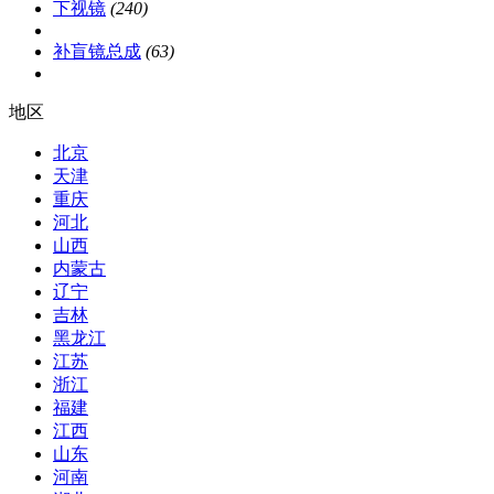
下视镜
(240)
补盲镜总成
(63)
地区
北京
天津
重庆
河北
山西
内蒙古
辽宁
吉林
黑龙江
江苏
浙江
福建
江西
山东
河南