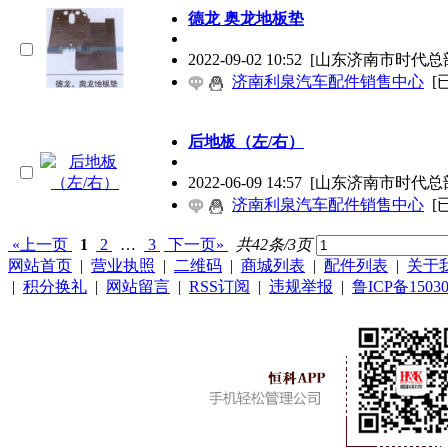
德龙 奥龙地板垫
2022-09-02 10:52
[山东济南市时代总
济南利泉汽车配件销售中心
[
后地板（左/右）
2022-06-09 14:57
[山东济南市时代总
济南利泉汽车配件销售中心
[
«上一页
1
2
…
3
下一页»
共42条/3页
网站首页
|
营业执照
|
二维码
|
商城列表
|
配件列表
|
关于
|
积分换礼
|
网站留言
|
RSS订阅
|
违规举报
|
鲁ICP备15030