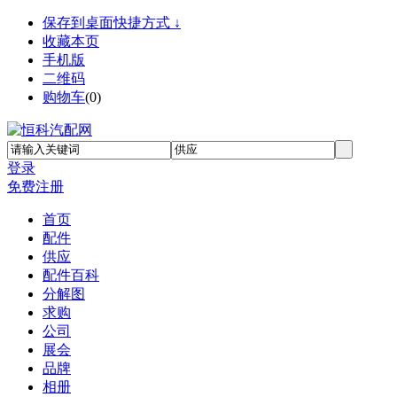
保存到桌面快捷方式 ↓
收藏本页
手机版
二维码
购物车
(
0
)
登录
免费注册
首页
配件
供应
配件百科
分解图
求购
公司
展会
品牌
相册