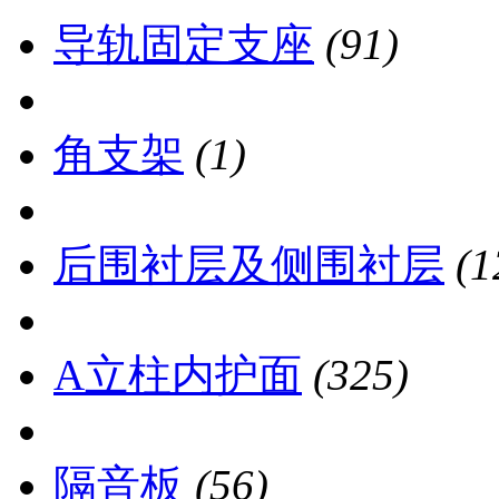
导轨固定支座
(91)
角支架
(1)
后围衬层及侧围衬层
(1
A立柱内护面
(325)
隔音板
(56)