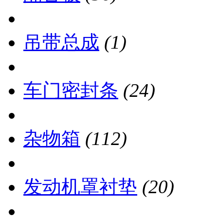
吊带总成
(1)
车门密封条
(24)
杂物箱
(112)
发动机罩衬垫
(20)