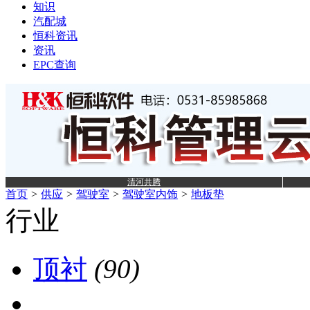
知识
汽配城
恒科资讯
资讯
EPC查询
清河共腾
首页
>
供应
>
驾驶室
>
驾驶室内饰
>
地板垫
行业
顶衬
(90)