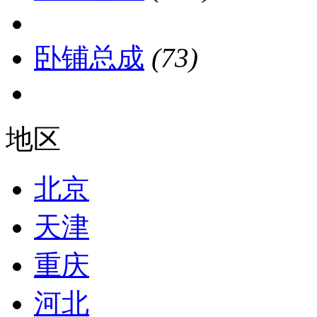
卧铺总成
(73)
地区
北京
天津
重庆
河北